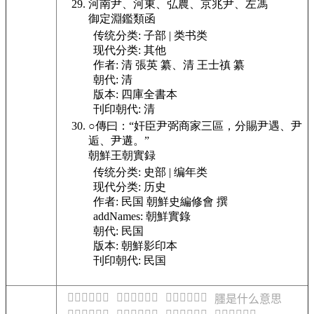
河南尹、河東、弘農、京兆尹、左馮
御定淵鑑類函
传统分类:
子部 | 类书类
现代分类:
其他
作者:
清 張英 纂、清 王士禛 纂
朝代:
清
版本:
四庫全書本
刊印朝代:
清
○傳曰：“奸臣尹弼商家三區，分賜尹遇、尹
逅、尹遘。”
朝鮮王朝實録
传统分类:
史部 | 编年类
现代分类:
历史
作者:
民国 朝鮮史編修會 撰
addNames:
朝鮮實錄
朝代:
民国
版本:
朝鮮影印本
刊印朝代:
民国
𦢐是什么意思
𦢑是什么意思
𦢒是什么意思
𦢓是什么意思