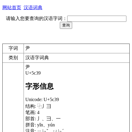
网站首页
汉语词典
请输入您要查询的汉语字词：
字词
尹
类别
汉语字词典
尹
U+5c39
字形信息
Unicode:
U+5c39
结构:
⿻丿⺕
笔画:
4
部首:
丿、彐、一
拼音:
yǐn、yún
注音:
ㄧㄣˇ、ㄩㄣˊ