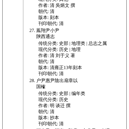
作者:
清 吳炳文 撰
朝代:
清
版本:
刻本
刊印朝代:
清
鳯翔尹小尹
陝西通志
传统分类:
史部 | 地理类 | 总志之属
现代分类:
历史 | 地理
作者:
清 刘于义 著
朝代:
清
版本:
清雍正13年刻本
刊印朝代:
清
户尹惠尹陰出扇章以
国榷
传统分类:
史部 | 编年类
现代分类:
历史
作者:
明 谈迁 撰
朝代:
清
版本:
抄本
刊印朝代:
清