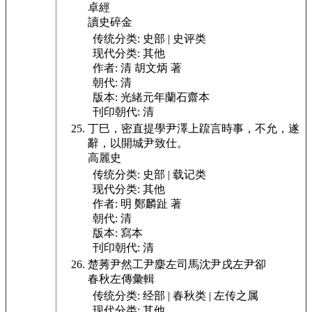
卓經
讀史碎金
传统分类:
史部 | 史评类
现代分类:
其他
作者:
清 胡文炳 著
朝代:
清
版本:
光緒元年蘭石齋本
刊印朝代:
清
丁巳，密直提學尹澤上䟽
言時事，不允，遂
辭，以開城尹致仕。
高麗史
传统分类:
史部 | 载记类
现代分类:
其他
作者:
明 鄭麟趾 著
朝代:
清
版本:
寫本
刊印朝代:
清
楚莠尹然工尹麇
左司馬沈尹戌左尹卻
春秋左傳彙輯
传统分类:
经部 | 春秋类 | 左传之属
现代分类:
其他