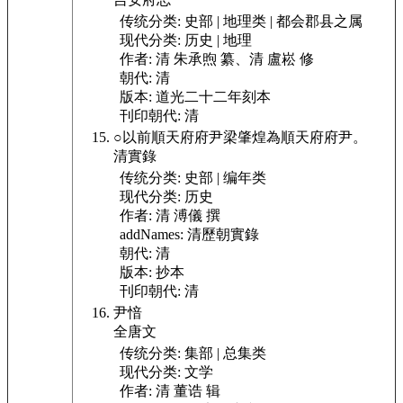
传统分类:
史部 | 地理类 | 都会郡县之属
现代分类:
历史 | 地理
作者:
清 朱承煦 纂、清 盧崧 修
朝代:
清
版本:
道光二十二年刻本
刊印朝代:
清
○以前順天府府尹梁肇煌為順天府府尹。
清實錄
传统分类:
史部 | 编年类
现代分类:
历史
作者:
清 溥儀 撰
addNames:
清歷朝實錄
朝代:
清
版本:
抄本
刊印朝代:
清
尹愔
全唐文
传统分类:
集部 | 总集类
现代分类:
文学
作者:
清 董诰 辑