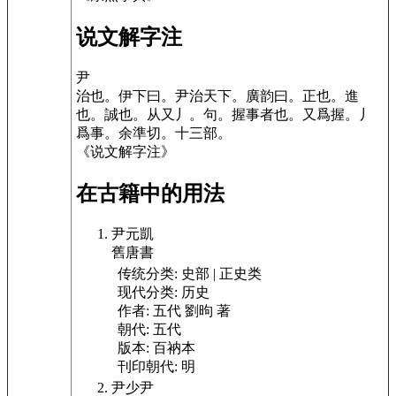
说文解字注
尹
治也。
伊下曰。尹治天下。廣韵曰。正也。進
也。誠也。
从又丿。
句。
握事者也。
又爲握。丿
爲事。余準切。
十三部
。
《说文解字注》
在古籍中的用法
尹元凱
舊唐書
传统分类:
史部 | 正史类
现代分类:
历史
作者:
五代 劉昫 著
朝代:
五代
版本:
百衲本
刊印朝代:
明
尹少尹