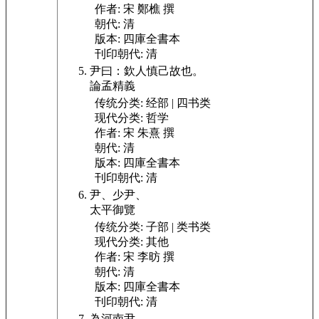
作者:
宋 鄭樵 撰
朝代:
清
版本:
四庫全書本
刊印朝代:
清
尹曰：欽人慎己故也。
論孟精義
传统分类:
经部 | 四书类
现代分类:
哲学
作者:
宋 朱熹 撰
朝代:
清
版本:
四庫全書本
刊印朝代:
清
尹、
少尹、
太平御覽
传统分类:
子部 | 类书类
现代分类:
其他
作者:
宋 李昉 撰
朝代:
清
版本:
四庫全書本
刊印朝代:
清
為河南尹。