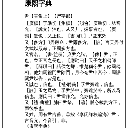
康熙字典
尹
【寅集上】
【尸字部】
【廣韻】
于準切
【集韻】
【韻會】
庾準切
，𠀤音
允。
【說文】
治也。从又丿，握事者也。
【廣
韻】
進也，又正也。
【書·君𨻰】
尹兹東郊
又
【多方】
𥳑畀殷命，尹爾多方。
【註】言天畀付
文武以殷命，正爾多方也。
又官名。
【書·益稷】
庶尹允諧。
【傳】
尹，正
也。衆正官之長也。
【應劭曰】
天子之相稱師
尹。
【薛瓚曰】
諸侯之卿，惟楚稱令尹，餘國稱
相。他如周禮門尹除門，月令奄尹申宮令，周語
關尹以告，皆是也。
又誠也，信也。
【禮·聘義】
孚尹旁達，信也。
【註】玉之爲物，孚尹於中，旁達於外，所以爲
信也。應氏曰：尹當作允。允亦信也。
又
【禮·曲禮】
脯曰尹祭。
【疏】
脯必裁割方正，
而後祭也。
又姓。周有尹吉甫。◎按《李氏詳校篇海》尹，
古音允。今音引，非。
《康熙字典》