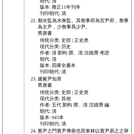
朝代:
清
版本:
雍正11年刊本
刊印朝代:
清
都水監為水
衡監。其詹事府為宫尹府，詹事
為太尹，少詹事爲少尹。
舊唐書
传统分类:
史部 | 正史类
现代分类:
历史
作者:
清 劉昫 撰、清 沈德潛 考證
朝代:
清
版本:
四庫全書本
刊印朝代:
清
盧粲尹知章
舊唐書
传统分类:
史部 | 正史类
现代分类:
其他
作者:
五代 劉昫 撰、清 沈德潛 編
朝代:
清
版本:
945本
刊印朝代:
清
賓尹之門賓尹弗善也而東林以賓尹易之之舉