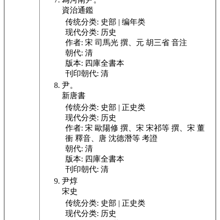
資治通鑑
传统分类:
史部 | 编年类
现代分类:
历史
作者:
宋 司馬光 撰、元 胡三省 音注
朝代:
清
版本:
四庫全書本
刊印朝代:
清
尹。
新唐書
传统分类:
史部 | 正史类
现代分类:
历史
作者:
宋 歐陽修 撰、宋 宋祁等 撰、宋 董
衝 釋音、唐 沈德潛等 考證
朝代:
清
版本:
四庫全書本
刊印朝代:
清
尹焞
宋史
传统分类:
史部 | 正史类
现代分类:
历史