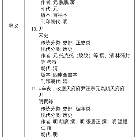
作者:
元 脱脱 著
朝代:
元
版本:
百衲本
刊印朝代:
明
释义
尹。
宋史
传统分类:
史部 | 正史类
现代分类:
历史
作者:
元 托克托（脫脫）等 撰、清 林蒲封
等 考證
朝代:
清
版本:
四庫全書本
刊印朝代:
清
○辛亥，
改應天府府尹汪宗元為順天府府
尹。
明實錄
传统分类:
史部 | 编年类
现代分类:
历史
作者:
明 胡廣 撰、明 張居正 撰、明 溫體
仁 撰
朝代:
明