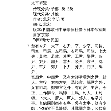
太平御覽
传统分类:
子部 | 类书类
现代分类:
其他
作者:
北宋 李昉 著
朝代:
北宋
版本:
四部叢刊中華學藝社借照日本帝室圖
書寮京都
刊印朝代:
民国
楚有令尹、太
宰、右尹、宰、少宰、司徒、
司空、司馬、左司馬、右司馬、司敗、
七大
夫，莫敖、若敖、連尹、工尹、樂尹、藍
尹、箴尹、鍼
尹、囂尹、陵尹、寢尹、沈
尹、芊尹、郊尹、卜尹、莠尹、門尹、馬
尹、
宫廏尹、中廏尹，又有太師掌環列之尹。封
人。主役，右領
左史，爲賤官。縣尹之外，
又有司馬。鄭卿官之外，有司宮、
主宮。令
正、主作辭令。馬師、主馬。封人、主封
疆。卜大夫、府
人、庫人、郊人，各掌其
事。其餘國則衛有右宰，吳有太宰，
隨有少
師，它職皆不見於經。其戰國之際，公侯多