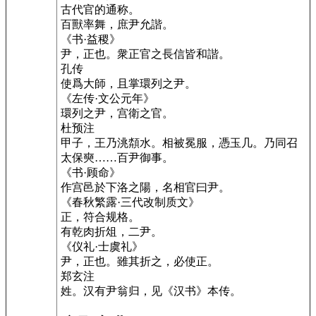
古代官的通称。
百獸率舞，庶尹允諧。
《书·益稷》
尹，正也。衆正官之長信皆和諧。
孔传
使爲大師，且掌環列之尹。
《左传·文公元年》
環列之尹，宫衛之官。
杜预注
甲子，王乃洮頮水。相被冕服，憑玉几。乃同召
太保奭……百尹御事。
《书·顾命》
作宫邑於下洛之陽，名相官曰尹。
《春秋繁露·三代改制质文》
正，符合规格。
有乾肉折俎，二尹。
《仪礼·士虞礼》
尹，正也。雖其折之，必使正。
郑玄注
姓。汉有尹翁归，见《汉书》本传。