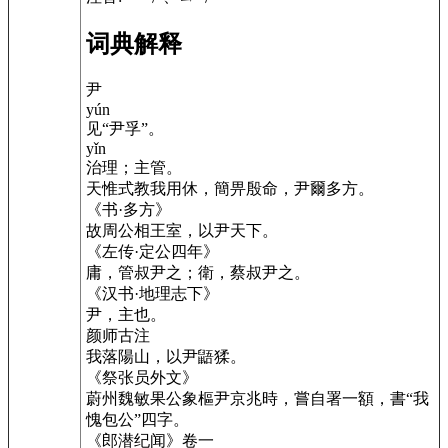
词典解释
尹
yún
见“尹孚”。
yǐn
治理；主管。
天惟式教我用休，簡畀殷命，尹爾多方。
《书·多方》
故周公相王室，以尹天下。
《左传·定公四年》
庸，管叔尹之；衛，蔡叔尹之。
《汉书·地理志下》
尹，主也。
颜师古注
我落陽山，以尹鼯猱。
《祭张员外文》
蔚州魏敏果公象樞尹京兆時，嘗自署一額，書“我
愧包公”四字。
《郎潜纪闻》卷一