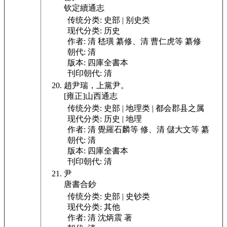
钦定續通志
传统分类:
史部 | 别史类
现代分类:
历史
作者:
清 嵇璜 纂修、清 曹仁虎等 纂修
朝代:
清
版本:
四庫全書本
刊印朝代:
清
趙尹瑞，上黨尹。
[雍正]山西通志
传统分类:
史部 | 地理类 | 都会郡县之属
现代分类:
历史 | 地理
作者:
清 覺羅石麟等 修、清 儲大文等 纂
朝代:
清
版本:
四庫全書本
刊印朝代:
清
尹
唐書合鈔
传统分类:
史部 | 史钞类
现代分类:
其他
作者:
清 沈炳震 著