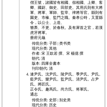
僣王
號，諸國皆有相國、假相國、上卿、客
卿、國尉、御史、田部吏。
其用兵則有大將
軍、將軍、軍師、監宰、禆將等官。縣則有
園吏、市椽、監門之職。秦孝公時，又置縣
令，以公士、上造、
簪褭、不更、
於春秋。
及有犀首之官，
若漢
虎
牙將軍。
册府元龜
传统分类:
子部 | 类书类
现代分类:
其他
作者:
宋 王欽若 撰、宋 楊億 撰
朝代:
清
版本:
四庫全書本
刊印朝代:
清
連尹氏。
沈尹氏。
陵
尹氏。
季尹氏。
尹氏。
藍尹氏。
樂尹氏。
監
尹氏。
清尹氏。
占尹
氏。
將匠氏。
正令氏。
趣
馬氏。
尚方氏。
将
軍氏。
通志
传统分类:
史部 | 别史类
现代分类:
历史