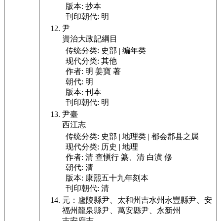
版本:
抄本
刊印朝代:
明
尹
資治大政記綱目
传统分类:
史部 | 编年类
现代分类:
其他
作者:
明 姜寶 著
朝代:
明
版本:
刊本
刊印朝代:
明
尹臺
西江志
传统分类:
史部 | 地理类 | 都会郡县之属
现代分类:
历史 | 地理
作者:
清 查愼行 纂、清 白潢 修
朝代:
清
版本:
康熙五十九年刻本
刊印朝代:
清
元：廬陵縣尹、太和州
吉水州
永豐縣尹、安
福州
龍泉縣尹、萬安縣尹、永新州
吉安府志