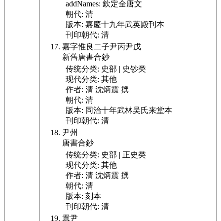
addNames:
欽定全唐文
朝代:
清
版本:
嘉慶十九年武英殿刊本
刊印朝代:
清
嘉字惟良二子尹丙尹戊
新舊唐書合鈔
传统分类:
史部 | 史钞类
现代分类:
其他
作者:
清 沈炳震 撰
朝代:
清
版本:
同治十年武林吴氏来堂本
刊印朝代:
清
尹州
唐書合鈔
传统分类:
史部 | 正史类
现代分类:
其他
作者:
清 沈炳震 撰
朝代:
清
版本:
刻本
刊印朝代:
清
囂尹