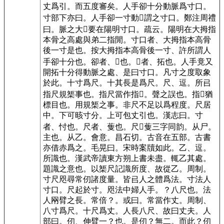
丈爲引。而五度審矣。
人手卻十分動脈爲寸口。
寸部下亦曰。人手卻一寸動𧖴謂之寸口。鄭注周禮
曰。脈之大𠋫要在陽明寸口。疏云。陽明在大拇指
本骨之高處與弟二指閒。寸口者、大拇指本高骨
後一寸是也。按大拇指本高骨後一寸、許所謂人
手卻十分也。卻者、𢇛也。𢇛者、拓也。人手竟又
開拓十分得動脈之處、是曰寸口。凡寸之度取象
於此。
十寸爲尺。
十其長是爲尺。
尺、
逗。
所㠯
指尺規榘事也。
指尺當作指𢇛。聲之誤也。指𢇛猶
標目也。用規榘之事。非尺不足以爲程度。尺居
中。下可晐寸分。上可包丈引也。漢志曰。寸
者、忖也。尺者、蒦也。尺𢇛蒦三字同韵。
从尸。
主也。
从乙。
會意。昌石切。古音在
五部
。古書
亦借赤爲之。毛晃曰。宋時案牘如此。
乙、
逗。
所識也。
漢武帝讀東方朔上書未盡。輒乙其處。
題識之意也。以榘尺記識所度、故從乙。
周制。
寸尺咫尋常仞諸度量。皆㠯人之體爲法。
寸法人
寸口。尺起於寸。咫法中婦人手。？八尺也。法
人㒳臂之長。常倍？。或曰。常當作丈。周制、
八寸爲尺。十尺爲丈。人長八尺、故曰丈夫。人
部曰。仞、伸臂一？也。是仞？無二。而此？仞