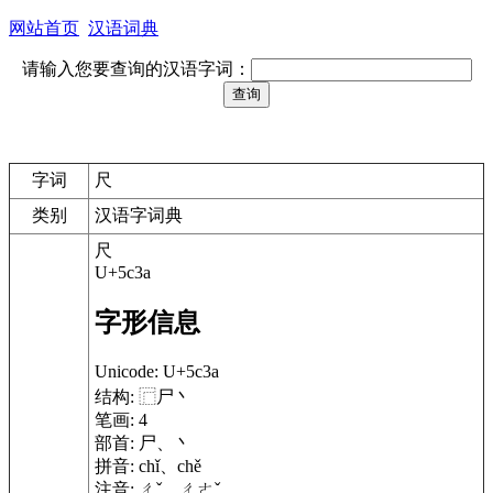
网站首页
汉语词典
请输入您要查询的汉语字词：
字词
尺
类别
汉语字词典
尺
U+5c3a
字形信息
Unicode:
U+5c3a
结构:
⿸尸丶
笔画:
4
部首:
尸、丶
拼音:
chǐ、chě
注音:
ㄔˇ、ㄔㄜˇ