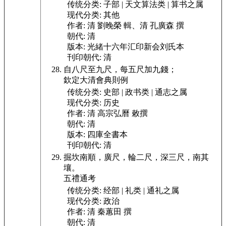
传统分类:
子部 | 天文算法类 | 算书之属
现代分类:
其他
作者:
清 劉晚榮 輯、清 孔廣森 撰
朝代:
清
版本:
光緒十六年汇印新会刘氏本
刊印朝代:
清
自八尺至九尺，每五尺加九錢；
欽定大清會典則例
传统分类:
史部 | 政书类 | 通志之属
现代分类:
历史
作者:
清 高宗弘曆 敕撰
朝代:
清
版本:
四庫全書本
刊印朝代:
清
掘坎南順，廣尺，輪二尺，深三
尺，南其
壤。
五禮通考
传统分类:
经部 | 礼类 | 通礼之属
现代分类:
政治
作者:
清 秦蕙田 撰
朝代:
清