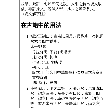
並舉。疑許主七尺曰仞之說。人部之解出後人改
竄。非許原文。說詳人部。
凡尺之屬皆从尺。
《说文解字注》
在古籍中的用法
禮記王制
曰：古者以周尺八尺爲歩，今以周
尺六尺四寸
爲歩。
太平御覽
传统分类:
子部 | 类书类
现代分类:
其他
作者:
北宋 李昉 著
朝代:
北宋
版本:
四部叢刊中華學藝社借照日本帝室圖
書寮京都
刊印朝代:
民国
車軫四尺，
謂之二等；人長八尺，崇於戈四
尺，謂之三等；殳長尋有
四尺，崇於人四
尺，謂之四等；車戟常崇於殳四尺，調之
五
等；酋矛常有四尺，崇於㦸四尺，謂之六