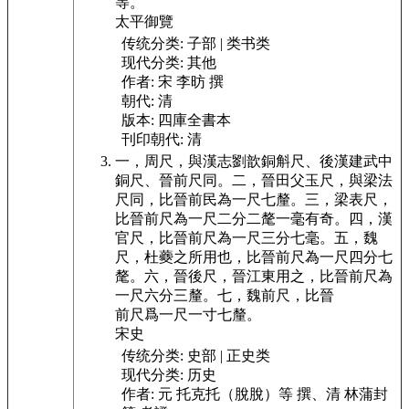
等。
太平御覽
传统分类:
子部 | 类书类
现代分类:
其他
作者:
宋 李昉 撰
朝代:
清
版本:
四庫全書本
刊印朝代:
清
一，周尺，與漢志劉歆銅斛尺、後漢建武中
銅
尺、晉前尺同。二，晉田父玉尺，與梁法
尺同，比晉前民為
一尺七釐。三，梁表尺，
比晉前尺為一尺二分二氂一毫
有奇。四，漢
官尺，比晉前尺為一尺三分七毫。五，魏
尺，杜
蘷之所用也，比晉前尺為一尺四分七
氂。六，晉後尺，晉
江東用之，比晉前尺為
一尺六分三釐。七，魏前尺，比晉
前尺爲一尺一寸七釐。
宋史
传统分类:
史部 | 正史类
现代分类:
历史
作者:
元 托克托（脫脫）等 撰、清 林蒲封