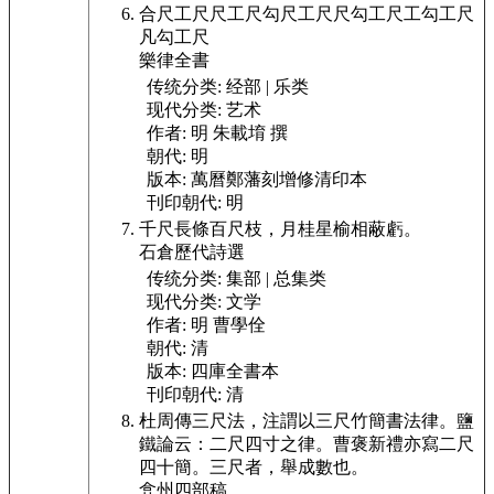
合尺工尺尺工尺勾尺工尺尺勾工尺工勾工尺
凡勾工尺
樂律全書
传统分类:
经部 | 乐类
现代分类:
艺术
作者:
明 朱載堉 撰
朝代:
明
版本:
萬曆鄭藩刻增修清印本
刊印朝代:
明
千尺長條百尺枝，月桂星榆相蔽虧。
石倉歷代詩選
传统分类:
集部 | 总集类
现代分类:
文学
作者:
明 曹學佺
朝代:
清
版本:
四庫全書本
刊印朝代:
清
杜周傳三尺法，注謂以三尺竹簡書法律。鹽
鐵論云：二
尺四寸之律。曹褒新禮亦寫二尺
四十簡。三尺者，舉成
數也。
弇州四部稿