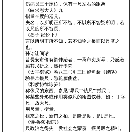
伤病员三个床位，保有一尺左右的距离。
《白求恩大夫》九
指量长度的器具。
夫名，以所明正所不智，不以所不智疑所明，若
以尺度所不智長。
《墨子·经说下》
言以所明正所不知，若不知物之長而以尺度之
也。
孙诒让间诂
昔長安市儈有劉仲始者，一爲市吏所辱，乃感激
蹹其尺折之，遂行學問。
《太平御览》卷八三〇引三国魏鱼豢《魏略》
驗長常擕尺，愁乾屢側盆。
《和侯协律咏笋》
称像尺的东西。参见“界尺”“镇尺”“戒尺”。
称某些外形或作用类似尺的绘图仪器。如： 丁字
尺、放大尺。
用尺量，衡量。
徂來之松，新甫之柏。是斷是度，是𡬶是尺。
《诗·鲁颂·閟宫》
尺政治之得失，发社会之蒙覆，振勇毅之精神。