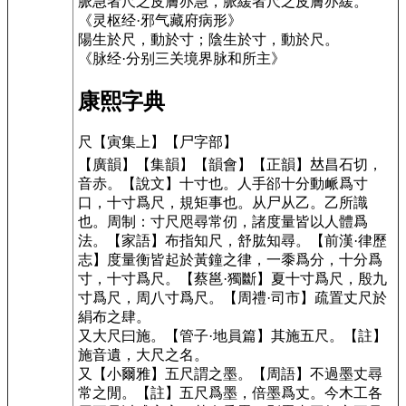
脈急者尺之皮膚亦急，脈緩者尺之皮膚亦緩。
《灵枢经·邪气藏府病形》
陽生於尺，動於寸；陰生於寸，動於尺。
《脉经·分别三关境界脉和所主》
康熙字典
尺
【寅集上】
【尸字部】
【廣韻】
【集韻】
【韻會】
【正韻】
𠀤
昌石切
，
音赤。
【說文】
十寸也。人手郤十分動衇爲寸
口，十寸爲尺，規矩事也。从尸从乙。乙所識
也。周制：寸尺咫尋常仞，諸度量皆以人體爲
法。
【家語】
布指知尺，舒肱知尋。
【前漢·律歷
志】
度量衡皆起於黃鐘之律，一黍爲分，十分爲
寸，十寸爲尺。
【蔡邕·獨斷】
夏十寸爲尺，殷九
寸爲尺，周八寸爲尺。
【周禮·司市】
疏置丈尺於
絹布之肆。
又大尺曰施。
【管子·地員篇】
其施五尺。
【註】
施音遺，大尺之名。
又
【小爾雅】
五尺謂之墨。
【周語】
不過墨丈尋
常之閒。
【註】五尺爲墨，倍墨爲丈。今木工各