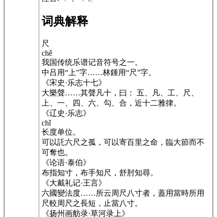
词典解释
尺
chě
我国传统乐谱记音符号之一。
中吕用“上”字……林鍾用“尺”字。
《宋史·乐志十七》
大樂聲……其聲凡十，曰： 五、凡、工、尺、
上、一、四、六、勾、合，近十二雅律。
《辽史·乐志》
chǐ
长度单位。
可以託六尺之孤，可以寄百里之命，臨大節而不
可奪也。
《论语·泰伯》
布指知寸，布手知尺，舒肘知尋。
《大戴礼记·王言》
六國變法度……所云周尺八寸者，蓋用當時所用
尺較周尺之長短，止當八寸。
《扬州画舫录·草河录上》