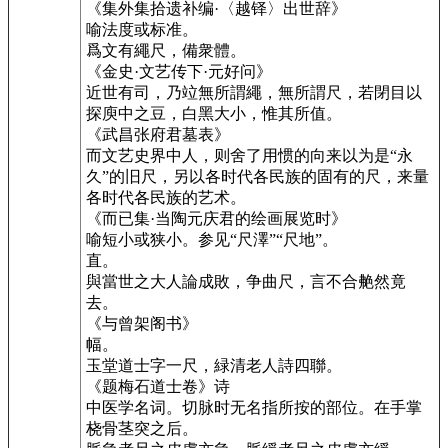
《集外集拾遗补编·〈越铎〉出世辞》
喻法度或标准。
爲文有繩尺，備衆體。
《金史·文艺传下·元好问》
近世有司，乃竝無所謂繩，無所謂尺，若閉目以
探庾中之豆，白黑大小，惟其所值。
《武昌张府君墓表》
而文艺史界中人，则舍了用惯的向来以为是“永
久”的旧尺，另以各时代各民族的固有的尺，来量
各时代各民族的艺术。
《而已集·当陶元庆君的绘画展览时》
喻短小或狭小。参见“尺澤”“尺地”。
直。
與當世之大人論成敗，争曲尺，言不合艴然竟
去。
《与曾架阁书》
幅。
玉堂道士字一尺，緑清老人詩四聯。
《题梅石道士卷》诗
中医学名词。切脉时无名指所按的部位。在手掌
桡骨茎突之后。