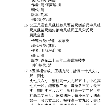
作者:
清 何夢瑤 撰
朝代:
清
版本:
刻本
刊印朝代:
清
父玉尺漢官尺魏杜夔尺晉後尺巍前尺中尺後
尺東魏後尺銀錯銅龠尺後周玉尺宋氏尺
農政全書
传统分类:
子部 | 农家类
现代分类:
其他
作者:
明 徐光启 撰
朝代:
清
版本:
道光二十三年上海曙海楼本
刊印朝代:
清
○五鳳樓告成。
正樓九間，計長一十八丈九
尺，闊七
丈七尺六寸，簷柱高一丈九尺五寸，中柱高
七丈一尺。
鐘鼓樓二座，每座各三間，長三
丈，闊四丈三尺八寸，簷柱高一丈二尺，中
柱高二丈三尺。
角樓四座，每座三間，四面
如一，各六丈二尺。
簷柱高一丈九尺，寶頂