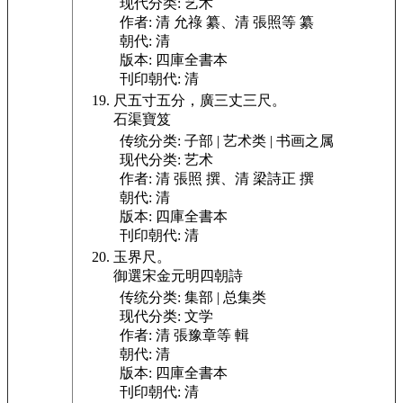
现代分类:
艺术
作者:
清 允祿 纂、清 張照等 纂
朝代:
清
版本:
四庫全書本
刊印朝代:
清
尺五寸五分，廣三丈三尺。
石渠寶笈
传统分类:
子部 | 艺术类 | 书画之属
现代分类:
艺术
作者:
清 張照 撰、清 梁詩正 撰
朝代:
清
版本:
四庫全書本
刊印朝代:
清
玉界尺。
御選宋金元明四朝詩
传统分类:
集部 | 总集类
现代分类:
文学
作者:
清 張豫章等 輯
朝代:
清
版本:
四庫全書本
刊印朝代:
清