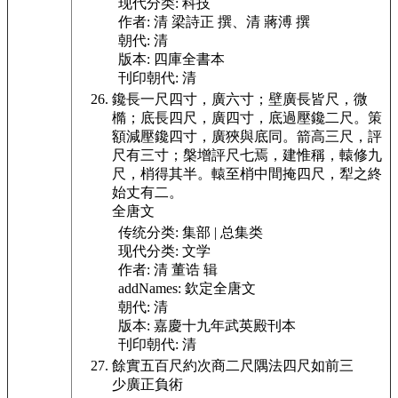
现代分类:
科技
作者:
清 梁詩正 撰、清 蔣溥 撰
朝代:
清
版本:
四庫全書本
刊印朝代:
清
鑱長一尺四寸，廣六寸；壁廣長皆尺，微
橢；
底長四尺，廣四寸，底過壓鑱二尺。策
額減壓鑱四寸，廣狹與底同。箭高三尺，評
尺有三寸；槃增評尺七焉，建惟稱，
轅修九
尺，梢得其半。轅至梢中間掩四尺，犁之終
始丈有二。
全唐文
传统分类:
集部 | 总集类
现代分类:
文学
作者:
清 董诰 辑
addNames:
欽定全唐文
朝代:
清
版本:
嘉慶十九年武英殿刊本
刊印朝代:
清
餘實五百尺約次商二尺隅法四尺如前三
少廣正負術