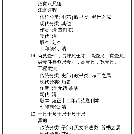
頂寬八尺後
江北運程
传统分类:
史部 | 政书类 | 邦计之属
现代分类:
其他
作者:
清 董恂 撰
朝代:
清
版本:
刻本
刊印朝代:
清
荷葉壹件，長肆尺伍寸，高壹尺，寛壹尺。
拱壹件長叄尺壹寸，高壹尺，寛壹尺。
工程做法
传统分类:
史部 | 政书类 | 考工之属
现代分类:
历史
作者:
清 允禮 纂修
朝代:
清
版本:
雍正十二年武英殿刊本
刊印朝代:
清
十尺十尺十尺十尺十尺
算迪
传统分类:
子部 | 天文算法类 | 算书之属
现代分类:
其他