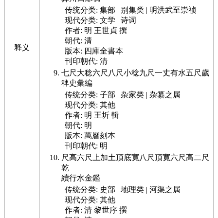
传统分类:
集部 | 别集类 | 明洪武至崇祯
现代分类:
文学 | 诗词
作者:
明 王世貞 撰
朝代:
清
释义
版本:
四庫全書本
刊印朝代:
清
七尺大稔六尺八尺小稔九尺一丈有水五尺歲
稗史彙編
传统分类:
子部 | 杂家类 | 杂纂之属
现代分类:
其他
作者:
明 王圻 輯
朝代:
明
版本:
萬曆刻本
刊印朝代:
明
尺高六尺上加土頂底寛八尺頂寛六尺高二尺
乾
續行水金鑑
传统分类:
史部 | 地理类 | 河渠之属
现代分类:
其他
作者:
清 黎世序 撰