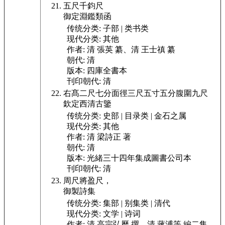
五尺千鈞
尺
御定淵鑑類函
传统分类:
子部 | 类书类
现代分类:
其他
作者:
清 張英 纂、清 王士禛 纂
朝代:
清
版本:
四庫全書本
刊印朝代:
清
右髙二尺七分面徑三尺五寸五分腹圍九尺
欽定西清古鑒
传统分类:
史部 | 目录类 | 金石之属
现代分类:
其他
作者:
清 梁詩正 著
朝代:
清
版本:
光緒三十四年集成圖書公司本
刊印朝代:
清
周尺將盈尺，
御製詩集
传统分类:
集部 | 别集类 | 清代
现代分类:
文学 | 诗词
作者:
清 高宗弘曆 撰、清 蔣溥等 編二集、