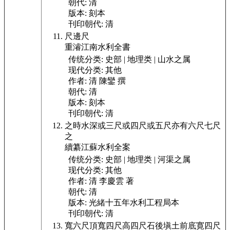
朝代:
清
版本:
刻本
刊印朝代:
清
尺
邊
尺
重濬江南水利全書
传统分类:
史部 | 地理类 | 山水之属
现代分类:
其他
作者:
清 陳鑾 撰
朝代:
清
版本:
刻本
刊印朝代:
清
之時水深或三尺或四尺或五尺亦有六尺七尺
之
續纂江蘇水利全案
传统分类:
史部 | 地理类 | 河渠之属
现代分类:
其他
作者:
清 李慶雲 著
朝代:
清
版本:
光緒十五年水利工程局本
刊印朝代:
清
寬六尺頂寬四尺高四尺石後塡土前底寛四尺