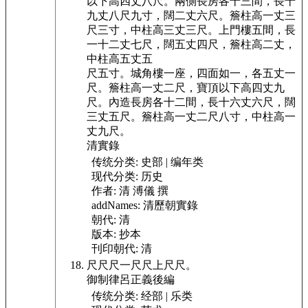
以下高四丈八尺。
兩側長房各十三間，長十
九丈八尺九寸，闊二丈六尺。
簷柱高一丈三
尺三寸，中柱高三丈三尺。
上門樓五間，長
一十二丈七尺，闊五丈四尺，簷柱高二丈，
中柱高五丈五
尺五寸。
城角樓一座，四面如一，各五丈一
尺。
簷柱高一丈二尺，寶頂以下高四丈九
尺。
內造長房各十二間，長十六丈六尺，闊
三丈五尺。
簷柱高一丈二尺八寸，中柱高一
丈九尺。
清實錄
传统分类:
史部 | 编年类
现代分类:
历史
作者:
清 溥儀 撰
addNames:
清歷朝實錄
朝代:
清
版本:
抄本
刊印朝代:
清
尺尺尺一尺尺
上尺尺。
御制律呂正義後編
传统分类:
经部 | 乐类