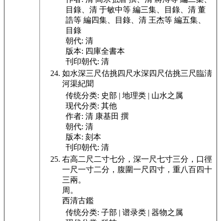
目錄、清 于敏中等 編三集、目錄、清 董
誥等 編四集、目錄、清 王杰等 編五集、
目錄
朝代:
清
版本:
四庫全書本
刊印朝代:
清
如水深三尺估挑四尺水深四尺估挑三尺臨淸
河渠紀聞
传统分类:
史部 | 地理类 | 山水之属
现代分类:
其他
作者:
清 康基田 撰
朝代:
清
版本:
刻本
刊印朝代:
清
右高二尺二寸七分，深一尺七寸三分，口徑
一尺一寸
二分，腹圍一尺四寸，重八百四十
三兩。
周。
西清古鑑
传统分类:
子部 | 谱录类 | 器物之属