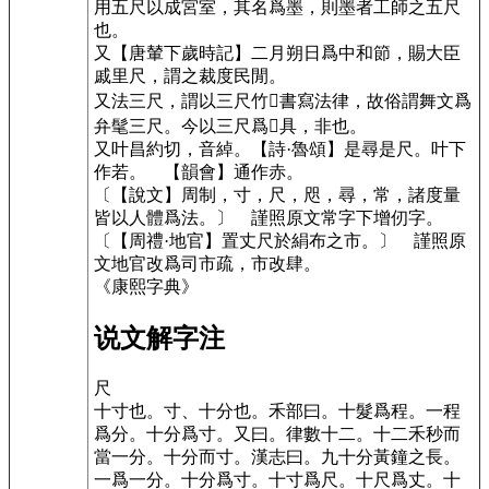
用五尺以成宮室，其名爲墨，則墨者工師之五尺
也。
又
【唐輦下歲時記】
二月朔日爲中和節，賜大臣
戚里尺，謂之裁度民閒。
又法三尺，謂以三尺竹𥳑書寫法律，故俗謂舞文爲
弁髦三尺。今以三尺爲𠛬具，非也。
又叶
昌約切
，音綽。
【詩·魯頌】
是尋是尺。叶下
作若。
【韻會】
通作赤。
〔【說文】周制，寸，尺，咫，尋，常，諸度量
皆以人體爲法。〕
謹照原文常字下增仞字。
〔【周禮·地官】置丈尺於絹布之市。〕
謹照原
文地官改爲司市疏，市改肆。
《康熙字典》
说文解字注
尺
十寸也。
寸、十分也。禾部曰。十髮爲程。一程
爲分。十分爲寸。又曰。律數十二。十二禾秒而
當一分。十分而寸。漢志曰。九十分黃鐘之長。
一爲一分。十分爲寸。十寸爲尺。十尺爲丈。十