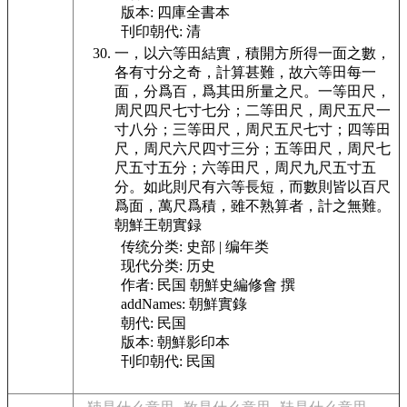
版本:
四庫全書本
刊印朝代:
清
一，以六等田結實，積開方所得一面之數，
各有寸分之奇，計算甚難，故六等田每一
面，分爲百，爲其田所量之尺。一等田尺，
周尺四尺七寸七分；二等田尺，周尺五尺一
寸八分；三等田尺，周尺五尺七寸；四等田
尺，周尺六尺四寸三分；五等田尺，周尺七
尺五寸五分；六等田尺，周尺九尺五寸五
分。如此則尺有六等長短，而數則皆以百尺
爲面，萬尺爲積，雖不熟算者，計之無難。
朝鮮王朝實録
传统分类:
史部 | 编年类
现代分类:
历史
作者:
民国 朝鮮史編修會 撰
addNames:
朝鮮實錄
朝代:
民国
版本:
朝鮮影印本
刊印朝代:
民国