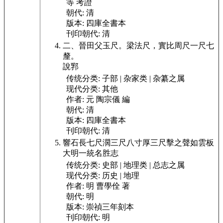
等 考證
朝代:
清
版本:
四庫全書本
刊印朝代:
清
二、晉田父玉尺。梁法尺，實比周尺一尺七
釐。
說郛
传统分类:
子部 | 杂家类 | 杂纂之属
现代分类:
其他
作者:
元 陶宗儀 編
朝代:
清
版本:
四庫全書本
刊印朝代:
清
響石長七尺濶三尺八寸厚三尺擊之聲如雲板
大明一統名胜志
传统分类:
史部 | 地理类 | 总志之属
现代分类:
历史 | 地理
作者:
明 曹學佺 著
朝代:
明
版本:
崇禎三年刻本
刊印朝代:
明