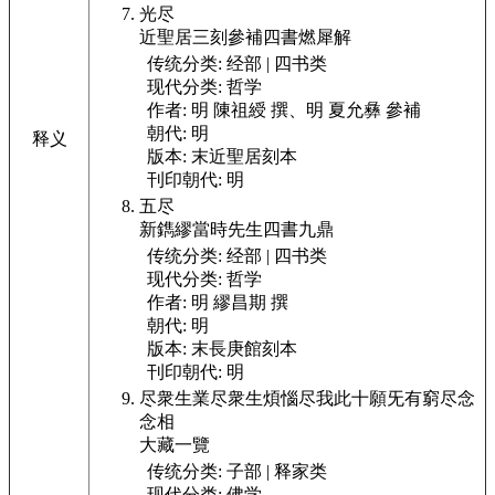
光尽
近聖居三刻參補四書燃犀解
传统分类:
经部 | 四书类
现代分类:
哲学
作者:
明 陳祖綬 撰、明 夏允彝 參補
朝代:
明
释义
版本:
末近聖居刻本
刊印朝代:
明
五尽
新鐫繆當時先生四書九鼎
传统分类:
经部 | 四书类
现代分类:
哲学
作者:
明 繆昌期 撰
朝代:
明
版本:
末長庚館刻本
刊印朝代:
明
尽衆生業尽衆生煩惱尽我此十願旡有窮尽念
念相
大藏一覽
传统分类:
子部 | 释家类
现代分类:
佛学