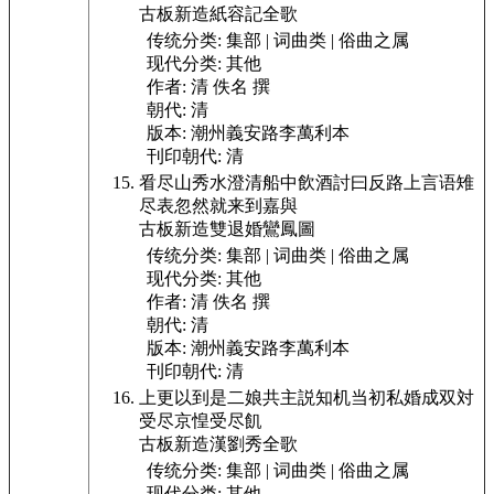
古板新造紙容記全歌
传统分类:
集部 | 词曲类 | 俗曲之属
现代分类:
其他
作者:
清 佚名 撰
朝代:
清
版本:
潮州義安路李萬利本
刊印朝代:
清
㸔尽山秀水澄清船中飲酒討曰反路上言语雉
尽表忽然就来到嘉與
古板新造雙退婚鸞鳳圖
传统分类:
集部 | 词曲类 | 俗曲之属
现代分类:
其他
作者:
清 佚名 撰
朝代:
清
版本:
潮州義安路李萬利本
刊印朝代:
清
上更以到是二娘共主説知机当初私婚成双対
受尽京惶受尽飢
古板新造漢劉秀全歌
传统分类:
集部 | 词曲类 | 俗曲之属
现代分类:
其他