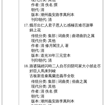
作者:
清 佚名 撰
朝代:
清
版本:
潮州義安路李萬利本
刊印朝代:
清
餓尽出仁人君子恩人匕感極言难尽謝畢
錦上花
传统分类:
集部 | 词曲类 | 曲谱曲韵之属
现代分类:
其他
作者:
清 修月閣主人 著
朝代:
清
版本:
道光30年三元堂本
刊印朝代:
清
路婆隔經闪時二人自尽归阴司家大小邠走尽
奷臣人馬来到峻
古板新造秦鳳蘭忠義亭全歌
传统分类:
集部 | 词曲类 | 俗曲之属
现代分类:
其他
作者:
清 佚名 撰
朝代:
清
版本:
潮州義安路李萬利本