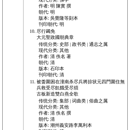
作者:
明 陳實 撰
朝代:
明
版本:
吳覺隆等刻本
刊印朝代:
明
尽行蠲免
大元聖政國朝典章
传统分类:
史部 | 政书类 | 通志之属
现代分类:
其他
作者:
清 佚名 著
朝代:
清
版本:
石印本
刊印朝代:
清
被畨圍困在潼南杀尽兵將掠状元四門圍住無
兵救受尽飢餓受尽煩
古板新造雙白燕全歌
传统分类:
集部 | 词曲类 | 俗曲之属
现代分类:
其他
作者:
清 佚名 撰
朝代:
清
版本:
潮州義安路李萬利本