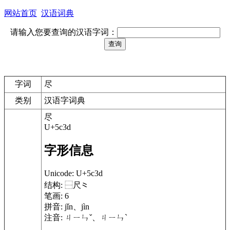
网站首页
汉语词典
请输入您要查询的汉语字词：
字词
尽
类别
汉语字词典
尽
U+5c3d
字形信息
Unicode:
U+5c3d
结构:
⿱尺⺀
笔画:
6
拼音:
jǐn、jìn
注音:
ㄐㄧㄣˇ、ㄐㄧㄣˋ