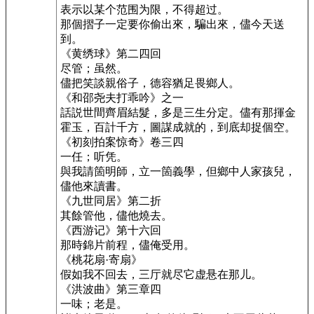
表示以某个范围为限，不得超过。
那個摺子一定要你偷出來，騙出來，儘今天送
到。
《黄绣球》第二四回
尽管；虽然。
儘把笑談親俗子，德容猶足畏鄉人。
《和邵尧夫打乖吟》之一
話説世間齊眉結髮，多是三生分定。儘有那揮金
霍玉，百計千方，圖謀成就的，到底却捉個空。
《初刻拍案惊奇》卷三四
一任；听凭。
與我請箇明師，立一箇義學，但鄉中人家孩兒，
儘他來讀書。
《九世同居》第二折
其餘管他，儘他燒去。
《西游记》第十六回
那時錦片前程，儘俺受用。
《桃花扇·寄扇》
假如我不回去，三厅就尽它虚悬在那儿。
《洪波曲》第三章四
一味；老是。