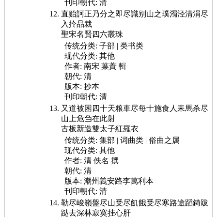
刊印朝代:
清
直贻訶正乃分之即尽識别山之璞濁泾清涓尽
入扵品裁
聖宋名賢四六叢珠
传统分类:
子部 | 类书类
现代分类:
其他
作者:
南宋 葉蕡 輯
朝代:
清
版本:
抄本
刊印朝代:
清
又道被困四十天粮車尽每十施食人耒馬杀尽
山上危刍在此射
古板新造雙太子紅羅衣
传统分类:
集部 | 词曲类 | 俗曲之属
现代分类:
其他
作者:
清 佚名 撰
朝代:
清
版本:
潮州義安路李萬利本
刊印朝代:
清
勒尽峻嶺盤尽山受尽飢餓受尽寒路途蹈錡跋
跶去深林寂寞挂心肝