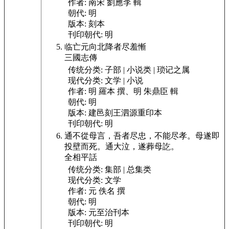
作者:
南宋 劉應李 輯
朝代:
明
版本:
刻本
刊印朝代:
明
临亡元向北降者尽羞慚
三國志傳
传统分类:
子部 | 小说类 | 琐记之属
现代分类:
文学 | 小说
作者:
明 羅本 撰、明 朱鼎臣 輯
朝代:
明
版本:
建邑刻王泗源重印本
刊印朝代:
明
通不從母言，吾者尽忠，不能尽孝。母遂即
投壁而死。通大泣，遂葬母訖。
全相平話
传统分类:
集部 | 总集类
现代分类:
文学
作者:
元 佚名 撰
朝代:
明
版本:
元至治刊本
刊印朝代:
明