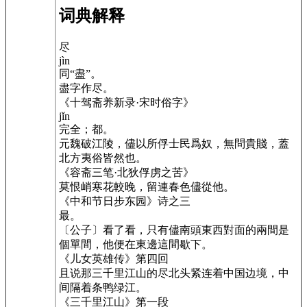
词典解释
尽
jìn
同“盡”。
盡字作尽。
《十驾斋养新录·宋时俗字》
jǐn
完全；都。
元魏破江陵，儘以所俘士民爲奴，無問貴賤，蓋
北方夷俗皆然也。
《容斋三笔·北狄俘虏之苦》
莫恨峭寒花較晚，留連春色儘從他。
《中和节日步东园》诗之三
最。
〔公子〕看了看，只有儘南頭東西對面的兩間是
個單間，他便在東邊這間歇下。
《儿女英雄传》第四回
且说那三千里江山的尽北头紧连着中国边境，中
间隔着条鸭绿江。
《三千里江山》第一段