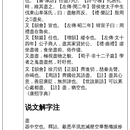
也。
【書·康誥】
往盡乃心。
【詩·小雅】
孔惠孔
時，維其盡之。
【左傳·閔二年】
晉侯使太子申生
伐東山皋落氏，曰：盡敵而反。
【禮·樂記】
殷周
之𣠋盡矣。
又
【韻會】
皆也。
【左傳·昭二年】
韓宣子曰：周
禮盡在魯矣。
又
【類篇】
任也。
【增韻】
縱令也。
【左傳·文十
四年】
公子商人，盡其家貸於公。
【禮·曲禮】
虛
坐盡後，食坐盡前。俗作儘。
又盡盡，極視盡物之貌。
【荀子·非十二子篇】
學
者之嵬盡盡然，盱盱然。
又
【韻會】
徐刃切
【正韻】
齊進切
，𠀤秦去聲。
亦竭也。
【周語】
齊國佐其語盡。
【註】盡其心
意，善惡褒貶，無所諱也。
【世說新語】
可以累
心處都盡。
【註】盡，猶空也。
《康熙字典》
说文解字注
盡
器中空也。
釋詁。觳悉卒泯忽滅罄空畢罊殲拔殄