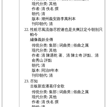
现代分类:
其他
作者:
清 佚名 撰
朝代:
清
版本:
潮州義安路李萬利本
刊印朝代:
清
性粧尽風流倣尽腔遂也是夫爽註定今朝别只
帕今
繡像義妖全傳
传统分类:
集部 | 词曲类 | 俗曲之属
现代分类:
其他
作者:
清 陳遇乾 著、清 陳士奇 評點、清
俞秀山 評點
朝代:
清
版本:
同治8年本
刊印朝代:
清
尽知
古板新造潘葛仔全歌
传统分类:
集部 | 词曲类 | 俗曲之属
现代分类:
其他
作者:
清 佚名 撰
朝代:
清