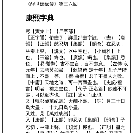
《醒世姻缘传》第三六回
康熙字典
尽
【寅集上】
【尸字部】
【正字通】
俗盡字，詳皿部盡字註。
（盡）
【唐
韻】
【正韻】
慈忍切
【集韻】
【韻會】
在忍切
，
𠀤秦上聲。
【說文】
器中空也。
【小爾雅】
止
也。
【玉篇】
終也。
【廣韻】
竭也。
【集韻】
悉
也。
【易·繫辭】
書不盡言，言不盡意。
【左傳·哀
元年】
去惡莫如盡。
【穀梁傳·定十年】
孔子歷階
而上，不盡一等。
【禮·曲禮】
君子不盡人之歡。
【中庸】
天地之道，可一言而盡也。
【史記·禮
書】
明者，禮之盡也。
【荀子·正名篇】
欲雖不可
盡，可以近盡也。
【註】適可而止也。
又
【韓鄂歲華紀麗】
大酺小盡。
【註】月三十日
爲大盡，二十九日爲小盡。
又姓。見
【萬姓統譜】
。
又
【唐韻】
【正韻】
卽忍切
【集韻】
【韻會】
子
忍切
，𠀤津上聲。
【類篇】
極也。
【正韻】
盡之