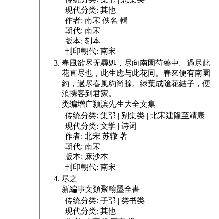
现代分类:
其他
作者:
南宋 佚名 輯
朝代:
南宋
版本:
刻本
刊印朝代:
南宋
春風欲尽无尋処，尽向南園芍藥中。過尽此
花直尽也，此生應与此花同。春來便有南園
約，過尽春風約尚賖。緑葉成隂花結子，便
湏携客到君家。
类编增广颍滨先生大全文集
传统分类:
集部 | 别集类 | 北宋建隆至靖康
现代分类:
文学 | 诗词
作者:
北宋 苏辙 著
朝代:
南宋
版本:
麻沙本
刊印朝代:
南宋
尽之
新編事文類聚翰墨全書
传统分类:
子部 | 类书类
现代分类:
其他