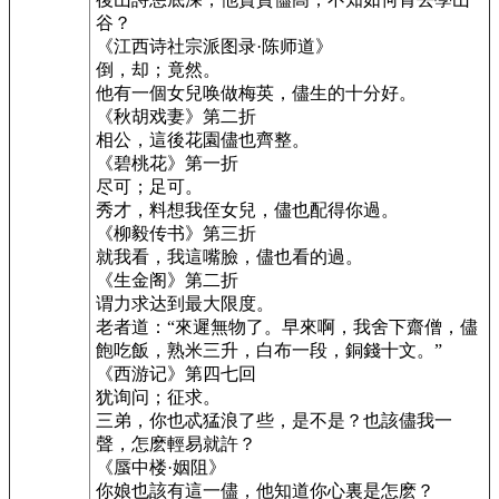
谷？
《江西诗社宗派图录·陈师道》
倒，却；竟然。
他有一個女兒唤做梅英，儘生的十分好。
《秋胡戏妻》第二折
相公，這後花園儘也齊整。
《碧桃花》第一折
尽可；足可。
秀才，料想我侄女兒，儘也配得你過。
《柳毅传书》第三折
就我看，我這嘴臉，儘也看的過。
《生金阁》第二折
谓力求达到最大限度。
老者道：“來遲無物了。早來啊，我舍下齋僧，儘
飽吃飯，熟米三升，白布一段，銅錢十文。”
《西游记》第四七回
犹询问；征求。
三弟，你也忒猛浪了些，是不是？也該儘我一
聲，怎麽輕易就許？
《蜃中楼·姻阻》
你娘也該有這一儘，他知道你心裏是怎麽？