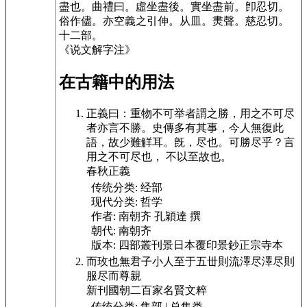
盡也。曲禮曰。虛坐盡後。實坐盡前。卽忍切。
俗作儘。亦空義之引伸。
从皿。㶳聲。
慈忍切。
十二部
。
《说文解字注》
在古籍中的用法
正義曰：重物不可举者
謂之勝，用之不可尽
者亦言不勝。史傳多有其事，今人無復此
語，
故少難觧耳。旣，尽也。可勝尽乎？言
用之不可尽也， 不以至故也。
春秋正義
传统分类:
经部
现代分类:
哲学
作者:
南朝齐 孔穎達 撰
朝代:
南朝齐
版本:
四部叢刊景日本覆印景鈔正宗寺本
而玫也無君子小人至于五丗則流澤尽澤尽則
服尽而尊親
新刊國朝二百家名賢文粹
传统分类:
集部 | 总集类