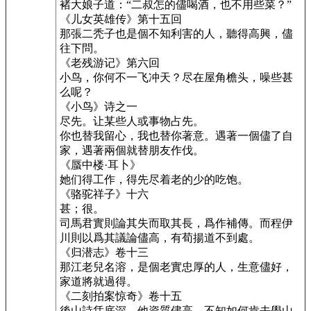
褚大娘子道：“二叔怎的儘喝酒，也不用些菜？”
《儿女英雄传》第十五回
那張二秃子也是個不知利害的人，聽得高興，儘
往下問。
《老残游记》第六回
小鸟，你何不一飞冲天？尽在屋角檐头，噪些甚
么呢？
《小鸟》诗之一
尽先。让某些人或事物占先。
你也替我留心，我也替你著意。遇著一個儘了自
家，遇著兩個就替朋友作伐。
《蜃中楼·耳卜》
她们得工作，得先尽着老的少的吃饱。
《骆驼祥子》十六
甚；很。
司馬君實則論其失而取其長，爲作補傳。而程伊
川則以爲其議論儘高，有荀揚道不到處。
《归潜志》卷十三
那江老兒名溶，是個老實忠厚的人，生意儘好，
家道將就過得。
《二刻拍案惊奇》卷十五
後山詩恁底深，他資質儘高，不知如何肯去學山