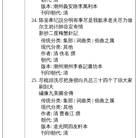
版本:
潮州義安路李萬利本
刊印朝代:
清
陈釡牽玘説分明有事尽是我躭承老夫尽力做
尔主劝计帥谷定有情
新抄二度梅蟹針記
传统分类:
集部 | 词曲类 | 俗曲之属
现代分类:
其他
作者:
清 佚名 撰
朝代:
清
版本:
潮州潮州李春記書坊本
刊印朝代:
清
尽梳頭洗尽把身揩白共总三十四个了頭大家
刷刮大
繡像九美圖全傳
传统分类:
集部 | 词曲类 | 俗曲之属
现代分类:
其他
作者:
清 曹春江 撰
朝代:
清
版本:
道光間四友軒本
刊印朝代:
清