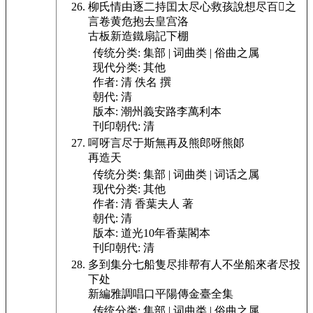
柳氏情由逐二持囯太尽心救孩說想尽百𦨚之
言卷黄危抱去皇宫洛
古板新造鐵扇記下棚
传统分类:
集部 | 词曲类 | 俗曲之属
现代分类:
其他
作者:
清 佚名 撰
朝代:
清
版本:
潮州義安路李萬利本
刊印朝代:
清
呵呀言尽于斯無再及熊郎呀熊郞
再造天
传统分类:
集部 | 词曲类 | 词话之属
现代分类:
其他
作者:
清 香葉夫人 著
朝代:
清
版本:
道光10年香葉閣本
刊印朝代:
清
多到集分七船隻尽排帮有人不坐船來者尽投
下处
新編雅調唱口平陽傳金臺全集
传统分类:
集部 | 词曲类 | 俗曲之属