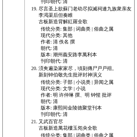
刊印朝代:
清
尽言圣上欲
蘇门老幼尽拟滅祠連九族衆亲友
李渇渠后但奏睢
古板新造背解紅羅全歌
传统分类:
集部 | 词曲类 | 俗曲之属
现代分类:
其他
作者:
清 佚名 撰
朝代:
清
版本:
潮州義安路李萬利本
刊印朝代:
清
湏㬰遍染家家尽，頃刻傳尸戸戸殂。
新刻钟伯敬先生批评封神演义
传统分类:
子部 | 小说类 | 异闻之属
现代分类:
文学 | 小说
作者:
明 许仲琳 撰、明 钟惺 批评
朝代:
清
版本:
康熙间金陵德聚堂刊本
刊印朝代:
清
又武百官尽
古板新造萬花樓玉夗央全歌
传统分类:
集部 | 词曲类 | 俗曲之属