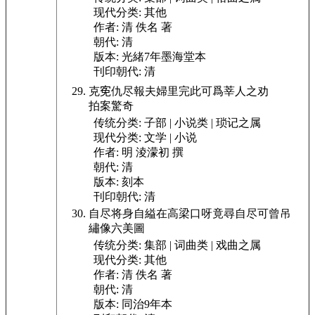
现代分类:
其他
作者:
清 佚名 著
朝代:
清
版本:
光緒7年墨海堂本
刊印朝代:
清
克𡨚仇尽報夫婦里完此可爲莘人之劝
拍案驚奇
传统分类:
子部 | 小说类 | 琐记之属
现代分类:
文学 | 小说
作者:
明 淩濛初 撰
朝代:
清
版本:
刻本
刊印朝代:
清
自尽将身自縊在高梁口呀
竟尋自尽可曾吊
繡像六美圖
传统分类:
集部 | 词曲类 | 戏曲之属
现代分类:
其他
作者:
清 佚名 著
朝代:
清
版本:
同治9年本