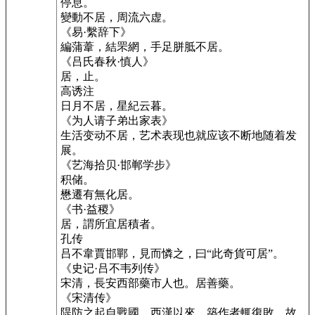
停息。
變動不居，周流六虚。
《易·繫辞下》
編蒲葦，結罘網，手足胼胝不居。
《吕氏春秋·慎人》
居，止。
高诱注
日月不居，星紀云暮。
《为人请子弟出家表》
生活变动不居，艺术表现也就应该不断地随着发
展。
《艺海拾贝·邯郸学步》
积储。
懋遷有無化居。
《书·益稷》
居，謂所宜居積者。
孔传
吕不韋賈邯鄲，見而憐之，曰“此奇貨可居”。
《史记·吕不韦列传》
宋清，長安西部藥市人也。居善藥。
《宋清传》
隄防之起自戰國，西漢以來，築作者輒復敗，故