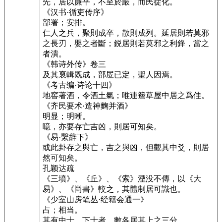
先，居以廉平，不至於嚴，而民從化。
《汉书·循吏传序》
部署；安排。
仁人之兵，聚則成卒，散則成列。延居則若莫邪
之長刃，嬰之者斷；鋭居則若莫邪之利鋒，當之
者潰。
《韩诗外传》卷三
及其裒輯既成，部㞐已定，聖人因焉。
《考古编·诗论十四》
地窖著酒，令酒土氣；唯連簷草屋中居之爲佳。
《齐民要术·造神麴并酒》
明显；明晰。
噫，亦要存亡吉凶，則居可知矣。
《易·繫辞下》
或此卦存之與亡，吉之與凶，但觀其中爻，則居
然可知矣。
孔颖达疏
《三墳》、《丘》、《索》湮没不傳，以《大
易》、《尚書》較之，其體制居可識也。
《少室山房笔丛·经籍会通一》
占；相当。
其有中士、下士者，數各居其上之三分。