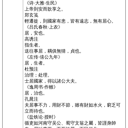
《诗·大雅·生民》
上帝則安而歆享之。
郑玄笺
輕遷徙，則國家有患，皆有遠志，無有居心。
《吕氏春秋·上农》
居，安也。
高诱注
指生者。
送往事居，耦俱無猜，貞也。
《左传·僖公九年》
居，生者。
杜预注
治理；处理。
士居國家，得以諸公大夫。
《逸周书·作雒》
居，治也。
孔晁注
夫居事不力，用財不節，雖有財如水火，窮乏可
立而待也。
《盐铁论·授时》
循吏如河南守吴公、蜀守文翁之屬，皆謹身帥