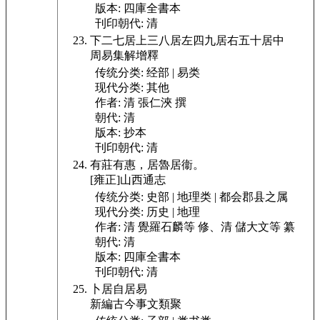
版本:
四庫全書本
刊印朝代:
清
下二七居上三八居左四九居右五十居中
周易集解增釋
传统分类:
经部 | 易类
现代分类:
其他
作者:
清 張仁浹 撰
朝代:
清
版本:
抄本
刊印朝代:
清
有莊有惠，居魯居衞。
[雍正]山西通志
传统分类:
史部 | 地理类 | 都会郡县之属
现代分类:
历史 | 地理
作者:
清 覺羅石麟等 修、清 儲大文等 纂
朝代:
清
版本:
四庫全書本
刊印朝代:
清
卜居自居易
新編古今事文類聚