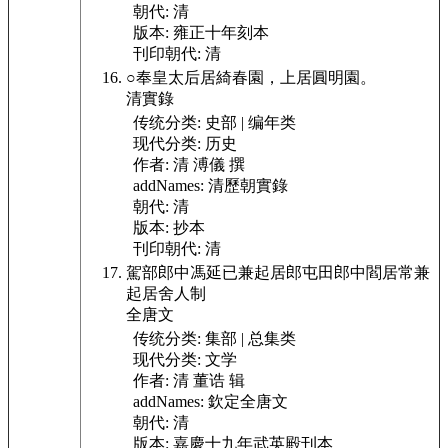
朝代:
清
版本:
雍正十年刻本
刊印朝代:
清
○奉皇太后居綺春園，上居圓明園。
清實錄
传统分类:
史部 | 编年类
现代分类:
历史
作者:
清 溥儀 撰
addNames:
清歷朝實錄
朝代:
清
版本:
抄本
刊印朝代:
清
駕部郎中馮延已兼起居郎屯田郎中閻居常兼
起居舍人制
全唐文
传统分类:
集部 | 总集类
现代分类:
文学
作者:
清 董诰 辑
addNames:
欽定全唐文
朝代:
清
版本:
嘉慶十九年武英殿刊本