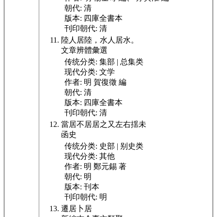
朝代:
清
版本:
四庫全書本
刊印朝代:
清
陸人居陸，水人居水。
文章辨體彙選
传统分类:
集部 | 总集类
现代分类:
文学
作者:
明 賀復徵 編
朝代:
清
版本:
四庫全書本
刊印朝代:
清
當居不居居之又左右揺未
函史
传统分类:
史部 | 别史类
现代分类:
其他
作者:
明 鄭元錫 著
朝代:
明
版本:
刊本
刊印朝代:
明
遷居卜居