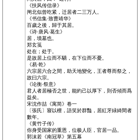
《扶风传信录》
闸北似曾吃紧，迁居者二三万人。
《书信集·致曹靖华》
百歲之後，歸于其居。
《诗·唐风·葛生》
居，墳墓也。
郑玄笺
处在；处于。
是故居上位而不驕，在下位而不憂。
《易·乾》
六宗居六合之間，助天地變化，王者尊而祭之，
故曰六宗。
《论衡·祭意》
君人者居極否之世，能約己以厚下，則否傾而爲
益矣。
宋沈作喆《寓简》卷一
〔張氏〕寢以檀，語笑於群豓，居紅牙緑綺間者
數年。
《黄竹子传》
你身受国家的重恩，位极人臣，官居一品。
郭沫若《南冠草》第五幕