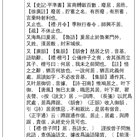
又
【史記·平準書】
富商𨍭穀百數，廢居，居邑。
【徐廣註】
廢居，貯蓄之名。有所廢，有所蓄，
言乗時射利也。
又止也。
【禮·月令】
季秋行春令，師興不居。
【疏】
不休止也。
又海鳥曰爰居。
【魯語】
爰居止於魯東門外。
又姓。漢居般，封宋城侯。
又
【廣韻】
【集韻】
【韻會】
𠀤
居之切
，音基。
語助辭。
【禮·檀弓】
公儀仲子之喪，舍其孫而立
其子。檀弓曰：何居，我未之前聞也。
【註】怪
之之辭，猶言何故也。一說何居，猶言此義何
處。居讀如字，不必改音基。
【集韻】
通作其。
又叶
居御切
，音據。
【詩·召南】
惟鳩居之。叶下
御。
【唐風】
無巳太康，職思其居。叶下瞿。瞿
去聲。○按《說文》居，一訓蹲。《長箋》以凥爲
凥處，居爲蹲踞。《韻會》《正韻》收入御韻，
引《詩》居居懷惡，不相親比，是居有倨音。
《正字通》云：蹲踞通作倨。居止，居處，與蹲
踞，貴倨，从經史分見可也。
〔【禮·曾子問】居，吾語女。〕
謹按曾子問無
此語，查係論語文。據改爲論語陽貨。
〔【前漢·