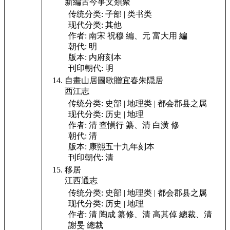
新編古今事文類聚
传统分类:
子部 | 类书类
现代分类:
其他
作者:
南宋 祝穆 編、元 富大用 編
朝代:
明
版本:
内府刻本
刊印朝代:
明
自畫山居圖歌贈宜春朱隠居
西江志
传统分类:
史部 | 地理类 | 都会郡县之属
现代分类:
历史 | 地理
作者:
清 查愼行 纂、清 白潢 修
朝代:
清
版本:
康熙五十九年刻本
刊印朝代:
清
移居
江西通志
传统分类:
史部 | 地理类 | 都会郡县之属
现代分类:
历史 | 地理
作者:
清 陶成 纂修、清 高其倬 總裁、清
謝旻 總裁