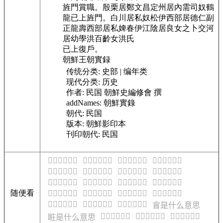
旌門賞職。殷栗居鄭文昌
定州居內需司奴鶴
龍
已上旌門。白川居私奴松伊
西部居德仁副
正龍壽
西部居私婢春伊
江陰居良女之卜
交河
居幼學洪百齡女洪氏
已上復戶。
朝鮮王朝實録
传统分类:
史部 | 编年类
现代分类:
历史
作者:
民国 朝鮮史編修會 撰
addNames:
朝鮮實錄
朝代:
民国
版本:
朝鮮影印本
刊印朝代:
民国
𥅪是什么意思
𥅫是什么意思
𥅬是什么意思
𥅭是什么意思
𥅮是什么意思
𥅯是什么意思
𥅰是什么意思
𥅱是什么意思
𥅲是什么意思
𥅳是什么意思
𥅴是什么意思
𥅵是什么意思
随便看
𥅶是什么意思
𥅷是什么意思
𥅸是什么意思
𥅹是什么意思
𥅺是什么意思
𥅻是什么意思
𥅼是什么意思
𥅽是什么意思
𥅿是什么意思
𥆀是什么意思
𥆁是什么意思
𥅾是什么意思