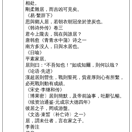
相处。
剛柔雜居，而吉凶可見矣。
《易·繫辞下》
思與鄉人居，若朝衣朝冠坐於塗炭也。
《韩诗外传》卷三
君今上隴去，我在與誰居？
唐韩愈《青青水中蒲》诗之一
南方多没人，日與水居也。
《日喻》
平素家居。
居則曰：“不吾知也！”如或知爾，則何以哉？
《论语·先进》
漢超居則營生，戰則誓死，貲産厚則心有所繫，
必死戰則動有成績。
《宋史·李继和传》
〔博果密〕居則簡默，及帝前論事，吐辭弘暢。
《续资治通鉴·元成宗大德四年》
彼居之子，罔或游盤。
《文选·束晳〈补亡诗〉之一》
居，謂未仕者，言在家之子。
李善注