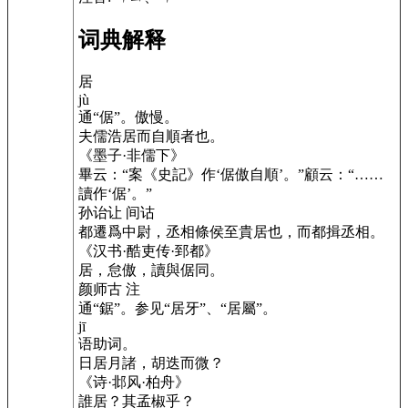
词典解释
居
jù
通“倨”。傲慢。
夫儒浩居而自順者也。
《墨子·非儒下》
畢云：“案《史記》作‘倨傲自順’。”顧云：“……
讀作‘倨’。”
孙诒让 间诂
都遷爲中尉，丞相條侯至貴居也，而都揖丞相。
《汉书·酷吏传·郅都》
居，怠傲，讀與倨同。
颜师古 注
通“鋸”。参见“居牙”、“居屬”。
jī
语助词。
日居月諸，胡迭而微？
《诗·邶风·柏舟》
誰居？其孟椒乎？