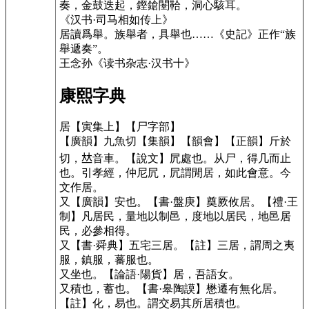
奏，金鼓迭起，鏗鎗闛鞈，洞心駭耳。
《汉书·司马相如传上》
居讀爲舉。族舉者，具舉也……《史記》正作“族
舉遞奏”。
王念孙《读书杂志·汉书十》
康熙字典
居
【寅集上】
【尸字部】
【廣韻】
九魚切
【集韻】
【韻會】
【正韻】
斤於
切
，𠀤音車。
【說文】
凥處也。从尸，得几而止
也。引孝經，仲尼凥，凥謂閒居，如此會意。今
文作居。
又
【廣韻】
安也。
【書·盤庚】
奠厥攸居。
【禮·王
制】
凡居民，量地以制邑，度地以居民，地邑居
民，必參相得。
又
【書·舜典】
五宅三居。
【註】三居，謂周之夷
服，鎮服，蕃服也。
又坐也。
【論語·陽貨】
居，吾語女。
又積也，蓄也。
【書·皋陶謨】
懋遷有無化居。
【註】化，易也。謂交易其所居積也。