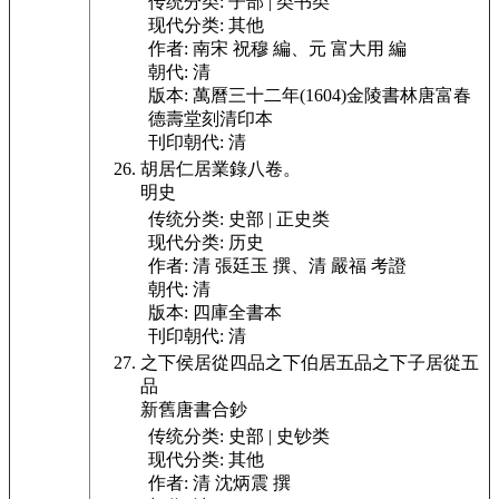
传统分类:
子部 | 类书类
现代分类:
其他
作者:
南宋 祝穆 編、元 富大用 編
朝代:
清
版本:
萬曆三十二年(1604)金陵書林唐富春
德壽堂刻清印本
刊印朝代:
清
胡居仁居業錄八卷。
明史
传统分类:
史部 | 正史类
现代分类:
历史
作者:
清 張廷玉 撰、清 嚴福 考證
朝代:
清
版本:
四庫全書本
刊印朝代:
清
之下侯居從四品之下伯居五品之下子居從五
品
新舊唐書合鈔
传统分类:
史部 | 史钞类
现代分类:
其他
作者:
清 沈炳震 撰