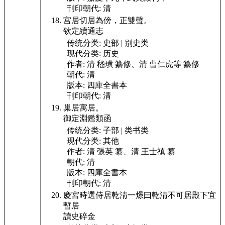
刊印朝代:
清
宫居切居為傍，正雙聲。
钦定續通志
传统分类:
史部 | 别史类
现代分类:
历史
作者:
清 嵇璜 纂修、清 曹仁虎等 纂修
朝代:
清
版本:
四庫全書本
刊印朝代:
清
巢居寓居。
御定淵鑑類函
传统分类:
子部 | 类书类
现代分类:
其他
作者:
清 張英 纂、清 王士禛 纂
朝代:
清
版本:
四庫全書本
刊印朝代:
清
慶宮時選侍居乾淸一燝曰乾淸不可居殿下宜
暫居
讀史碎金