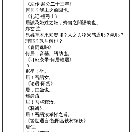
《左传·襄公二十三年》
何居？我未之前聞也。
《礼记·檀弓上》
居讀爲姬姓之姬，齊魯之間語助也。
郑玄 注
昆蟲草木果知覺耶？人之與物果感通耶？氣耶？
理耶？孰居解也？
《春雨逸响》
何居，音基。語助也。
《订讹杂录·何居谁居》
jū
踞坐；坐。
居！吾語女。
《论语·阳货》
居，由坐也。
邢昺疏
居！吾將釋汝。
《释诲》
居！吾語汝孝悌之旨。
《警世通言·旌阳宫铁树镇妖》
居住。