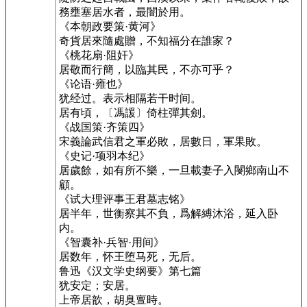
務壅塞居水者，最闇於用。
《本朝政要策·黄河》
奇貨居來隨處贈，不知福分在誰家？
《桃花扇·阻奸》
居敬而行簡，以臨其民，不亦可乎？
《论语·雍也》
犹经过。表示相隔若干时间。
居有頃，〔馮諼〕倚柱彈其劍。
《战国策·齐策四》
宋義論武信君之軍必敗，居數日，軍果敗。
《史记·项羽本纪》
居歲餘，如有所不樂，一旦載妻子入閿鄉南山不
顧。
《试大理评事王君墓志铭》
居半年，世衡察其不負，爲解縛沐浴，延入卧
内。
《智囊补·兵智·用间》
居数年，怀王堕马死，无后。
鲁迅《汉文学史纲要》第七篇
犹安定；安居。
上帝居歆，胡臭亶時。