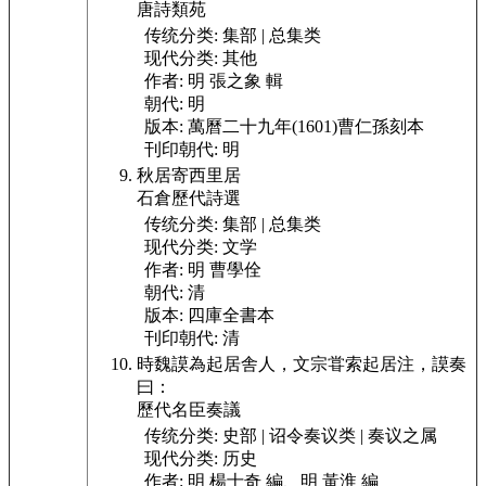
唐詩類苑
传统分类:
集部 | 总集类
现代分类:
其他
作者:
明 張之象 輯
朝代:
明
版本:
萬曆二十九年(1601)曹仁孫刻本
刊印朝代:
明
秋居寄西里居
石倉歷代詩選
传统分类:
集部 | 总集类
现代分类:
文学
作者:
明 曹學佺
朝代:
清
版本:
四庫全書本
刊印朝代:
清
時魏謨為起居舎人，文宗甞索起居注，謨奏
曰：
歷代名臣奏議
传统分类:
史部 | 诏令奏议类 | 奏议之属
现代分类:
历史
作者:
明 楊士奇 編、明 黃淮 編