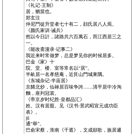
《礼记·王制》
居，猶當也。
郑玄注
仲尼門徒升堂者七十有二，顔氏居八人焉。
《颜氏家训·诫兵》
然以今日計，諸路共六百萬石，而江西居三之
一。
《能改斋漫录·记事二》
我近来时常做梦，总是梦见你的时候居多。
巴金《家》十
院、堂、楼、室等常名以“居”。
半畝居一名孝慈庵，近艮山門城東隅。
《东城杂记·半亩居》
京餚北炒，仙禄居百味争誇……清平居中冷淘
麵，座列冠裳。
《帝京岁时纪胜·皇都品汇》
姓。汉有居股。见《汉书·景武昭宣元成功臣
表》。
jǔ
通“舉”。
巴俞宋蔡，淮南《干遮》，文成顛歌，族居遞