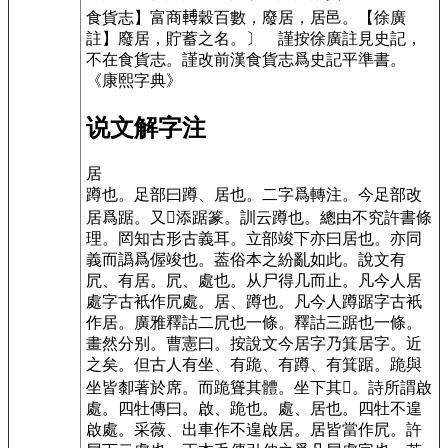
食貨志】富商𨍭穀百數，廢居，居邑。【徐廣
註】廢居，貯蓄之名。〕
謹按徐廣註見史記，
不在食貨志。謹改前漢食貨志爲史記平準書。
《康熙字典》
说文解字注
居
蹲也。
足部曰蹲、居也。二字爲轉注。今足部改
居爲踞。又𡚶添踞篆。訓云蹲也。總由不究許書條
理。㒺知古形古義耳。立部竣下亦曰居也。亦同
義而譌爲偓竣也。葢俗本之紛亂如此。說文有
凥、有居。凥、處也。从尸得几而止。凡今人居
處字古衹作凥處。居、蹲也。凡今人蹲踞字古衹
作居。廣雅釋詁二凥也一條。釋詁三踞也一條。
畫然分别。曹憲曰。按說文今居字乃箕居字。近
之矣。但古人有坐、有跪、有蹲、有箕踞。跪與
坐皆厀著於席。而跪聳其體。坐下其𦞠。詩所謂啟
處。四牡傳曰。啟、跪也。處、居也。四牡不遑
啟處。采薇、出車作不遑啟居。居皆當作凥。許