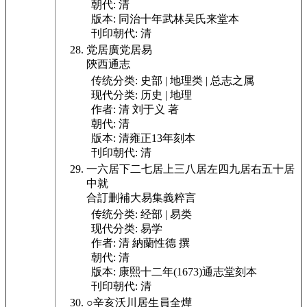
朝代:
清
版本:
同治十年武林吴氏来堂本
刊印朝代:
清
党居廣
党居易
陝西通志
传统分类:
史部 | 地理类 | 总志之属
现代分类:
历史 | 地理
作者:
清 刘于义 著
朝代:
清
版本:
清雍正13年刻本
刊印朝代:
清
一六居下二七居上三八居左四九居右五十居
中就
合訂删補大易集義粹言
传统分类:
经部 | 易类
现代分类:
易学
作者:
清 納蘭性德 撰
朝代:
清
版本:
康熙十二年(1673)通志堂刻本
刊印朝代:
清
○辛亥沃川居生員全燁