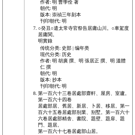
作者:
明 曹學佺 著
朝代:
明
版本:
崇禎三年刻本
刊印朝代:
明
○癸丑
○遣太常寺官祭告居庸山川。
○車駕度
居庸関。
明實錄
传统分类:
史部 | 编年类
现代分类:
历史
作者:
明 胡廣 撰、明 張居正 撰、明 溫體
仁 撰
朝代:
明
版本:
抄本
刊印朝代:
明
第一百六十三卷
居處部
齋軒、屋
房、室廬。
第一百六十四卷
居處部
居、舊居、新居、
卜居、移居。
第一
百六十五卷
居處部
别業、别墅。
第一百六十
六卷
居處部
精舎、書院、題壁、
題扉、題
門、題居。
第一百六十七卷
居處部
山居。