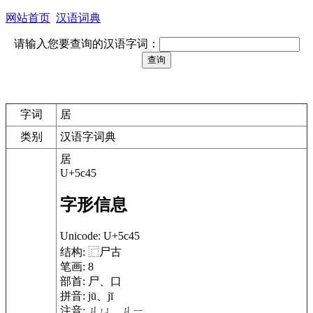
网站首页
汉语词典
请输入您要查询的汉语字词：
字词
居
类别
汉语字词典
居
U+5c45
字形信息
Unicode:
U+5c45
结构:
⿸尸古
笔画:
8
部首:
尸、口
拼音:
jū、jī
注音:
ㄐㄩ、ㄐㄧ