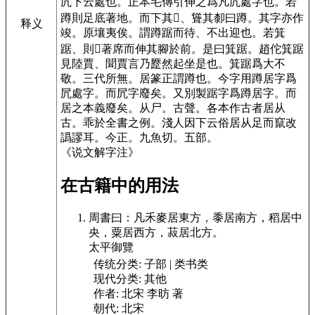
凥下云處也。正本毛傳引伸之爲凡凥處字也。若
蹲則足底著地。而下其𦞠、聳其厀曰蹲。其字亦作
释义
竣。原壤夷俟。謂蹲踞而待、不出迎也。若箕
踞、則𦞠著席而伸其腳於前。是曰箕踞。趙佗箕踞
見陸賈、聞賈言乃蹷然起坐是也。箕踞爲大不
敬。三代所無。居篆正謂蹲也。今字用蹲居字爲
凥處字。而凥字廢矣。又別製踞字爲蹲居字。而
居之本義廢矣。
从尸。古聲。
各本作古者居从
古。乖於全書之例。淺人因下云俗居从足而竄改
譌謬耳。今正。九魚切。
五部
。
《说文解字注》
在古籍中的用法
周書
曰：凡禾麥居東方，黍居南方，稻居中
央，粟居西方，菽
居北方。
太平御覽
传统分类:
子部 | 类书类
现代分类:
其他
作者:
北宋 李昉 著
朝代:
北宋