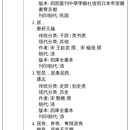
版本:
四部叢刊中華學藝社借照日本帝室圖
書寮京都
刊印朝代:
民国
居，
册府元龜
传统分类:
子部 | 类书类
现代分类:
其他
作者:
宋 王欽若 撰、宋 楊億 撰
朝代:
清
版本:
四庫全書本
刊印朝代:
清
堅昆，居康居西。
通志
传统分类:
史部 | 别史类
现代分类:
历史
作者:
宋 鄭樵 撰
朝代:
清
版本:
四庫全書本
刊印朝代:
清
居喪、
奔喪、
奪情
居喪
樂章。
居喪不言樂。