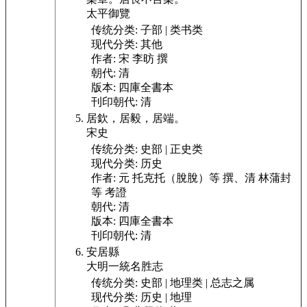
太平御覽
传统分类:
子部 | 类书类
现代分类:
其他
作者:
宋 李昉 撰
朝代:
清
版本:
四庫全書本
刊印朝代:
清
居欽，
居毅，
居端。
宋史
传统分类:
史部 | 正史类
现代分类:
历史
作者:
元 托克托（脫脫）等 撰、清 林蒲封
等 考證
朝代:
清
版本:
四庫全書本
刊印朝代:
清
安居縣
大明一統名胜志
传统分类:
史部 | 地理类 | 总志之属
现代分类:
历史 | 地理