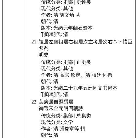
传统分类:
史部 | 史评类
现代分类:
其他
作者:
清 胡文炳 著
朝代:
清
版本:
光緒元年蘭石齋本
刊印朝代:
清
祖居左曾祖居右祖居次左考居次右帝下禮臣
叅酌
明史
传统分类:
史部 | 正史类
现代分类:
其他
作者:
清 高宗 钦定、清 張廷玉 撰
朝代:
清
版本:
光绪二十九年五洲同文书局本
刊印朝代:
清
葉廣居
自題隱居
御選宋金元明四朝詩
传统分类:
集部 | 总集类
现代分类:
文学
作者:
清 張豫章等 輯
朝代:
清