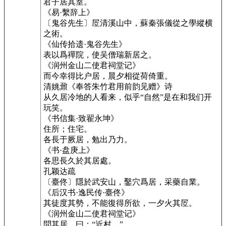
君子居其室。
《易·繫辞上》
〔鬼谷先生〕㞐清溪山中，蘇秦張儀從之學縱横
之術。
《仙传拾遗·鬼谷先生》
表以爲禪院，使吴僧瑞新居之。
《润州金山二使君祠堂记》
而今幸得比户居，晨夕相從荷倚重。
清姚鼐《奉答朱竹君用前韵见赠》诗
从久居冷地的人看来，似乎“自然”是在和我们开
玩笑。
《书信集·致翟永坤》
住所；住宅。
各長于厥居，勉出乃力。
《书·盘庚上》
各思長久於其居處。
孔颖达疏
〔臺佟〕隱於武安山，鑿穴爲居，采藥自業。
《后汉书·逸民传·臺佟》
其徒度其勢，不能復得所欲，一夕火其㞐。
《润州金山二使君祠堂记》
問其居，曰：“近村。”