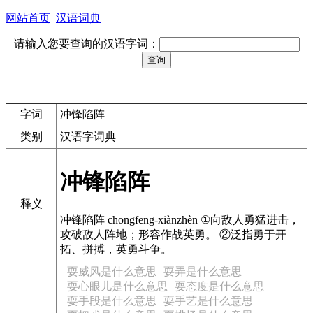
网站首页
汉语词典
请输入您要查询的汉语字词：
字词
冲锋陷阵
类别
汉语字词典
冲锋陷阵
释义
冲锋陷阵 chōngfēng-xiànzhèn ①向敌人勇猛进击，
攻破敌人阵地；形容作战英勇。 ②泛指勇于开
拓、拼搏，英勇斗争。
耍威风是什么意思
耍弄是什么意思
耍心眼儿是什么意思
耍态度是什么意思
耍手段是什么意思
耍手艺是什么意思