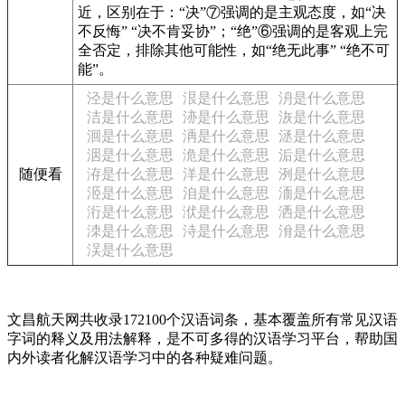
近，区别在于：“决”⑦强调的是主观态度，如“决
不反悔” “决不肯妥协”；“绝”⑥强调的是客观上完
全否定，排除其他可能性，如“绝无此事” “绝不可
能”。
泾是什么意思
泿是什么意思
洀是什么意思
洁是什么意思
洂是什么意思
洃是什么意思
洄是什么意思
洅是什么意思
洆是什么意思
洇是什么意思
洈是什么意思
洉是什么意思
随便看
洊是什么意思
洋是什么意思
洌是什么意思
洍是什么意思
洎是什么意思
洏是什么意思
洐是什么意思
洑是什么意思
洒是什么意思
洓是什么意思
洔是什么意思
洕是什么意思
洖是什么意思
文昌航天网共收录172100个汉语词条，基本覆盖所有常见汉语
字词的释义及用法解释，是不可多得的汉语学习平台，帮助国
内外读者化解汉语学习中的各种疑难问题。