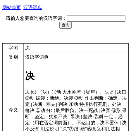
网站首页
汉语词典
请输入您要查询的汉语字词：
字词
决
类别
汉语字词典
决
决 jué （決）①动 大水冲垮（堤岸）。决堤 | 决口
②动 破裂；断绝。决裂 ③动 作出判断；确定。决
定 | 决断 | 表决 | 判决 ④动 特指执行死刑。处决 |
释义
枪决 ⑤动 分出最后胜负。决一死战 | 决赛 ⑥形 果
断；坚定。犹豫不决 | 果决 | 坚决 ⑦副 一定；必
定（用在否定词前面）。不达目的，决不罢休 | 决
不反悔 用法说明 “决”⑦跟“绝”⑥意义和用法相