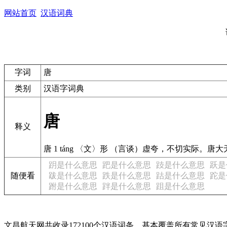
网站首页
汉语词典
字词
唐
类别
汉语字词典
唐
释义
唐 1 táng 〈文〉形 （言谈）虚夸，不切实际。唐大
跀是什么意思
跁是什么意思
跂是什么意思
跃是
随便看
跋是什么意思
跌是什么意思
跍是什么意思
跎是
跗是什么意思
跘是什么意思
跙是什么意思
文昌航天网共收录172100个汉语词条，基本覆盖所有常见