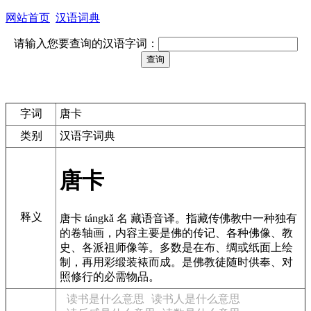
网站首页
汉语词典
请输入您要查询的汉语字词：
字词
唐卡
类别
汉语字词典
唐卡
释义
唐卡 tángkǎ 名 藏语音译。指藏传佛教中一种独有
的卷轴画，内容主要是佛的传记、各种佛像、教
史、各派祖师像等。多数是在布、绸或纸面上绘
制，再用彩缎装裱而成。是佛教徒随时供奉、对
照修行的必需物品。
读书是什么意思
读书人是什么意思