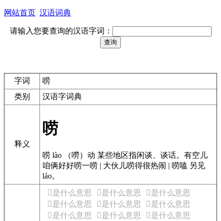
网站首页
汉语词典
请输入您要查询的汉语字词：
字词
唠
类别
汉语字词典
唠
释义
唠 lào （嘮）动 某些地区指闲谈、谈话。有空儿
咱俩好好唠一唠 | 大伙儿唠得很热闹 | 唠嗑 另见
láo。
𰝐是什么意思
𰝑是什么意思
𰝒是什么意思
𰝓是什么意思
𰝔是什么意思
𰝕是什么意思
𰝖是什么意思
𰝗是什么意思
𰝘是什么意思