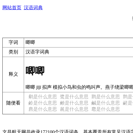
网站首页
汉语词典
字词
唧唧
类别
汉语字词典
唧唧
释义
唧唧 jījī 拟声 模拟小鸟和虫的鸣叫声。燕子绕梁唧唧
鹬是什么意思
鹭是什么意思
鹮是什么意思
鹯是
随便看
鹷是什么意思
鹸是什么意思
鹹是什么意思
鹺是
麃是什么意思
麄是什么意思
麅是什么意思
文昌航天网共收录172100个汉语词条，基本覆盖所有常见