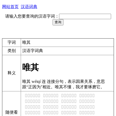
网站首页
汉语词典
请输入您要查询的汉语字词：
字词
唯其
类别
汉语字词典
唯其
释义
唯其 wéiqí 连 连接分句，表示因果关系，意思
跟“正因为”相近。唯其不懂，我才要琢磨它。
𢵪是什么意思
𢵫是什么意思
𢵬是什么意思
𢵭是什么意思
𢵮是什么意思
𢵯是什么意思
𢵰是什么意思
𢵱是什么意思
𢵲是什么意思
𢵳是什么意思
𢵴是什么意思
𢵵是什么意思
随便看
𢵶是什么意思
𢵷是什么意思
𢵸是什么意思
𢵹是什么意思