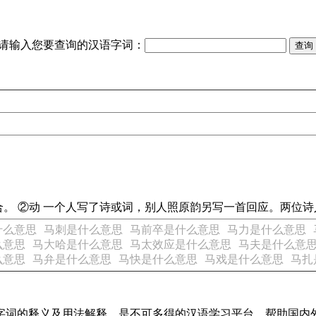
请输入您要查询的汉语字词：
相配合。 ②动 一个人写了诗或词，别人照原韵另写一首回应。两位诗人
什么意思
马刺是什么意思
马前卒是什么意思
马力是什么意思
么意思
马大哈是什么意思
马太效应是什么意思
马夫是什么意
么意思
马弁是什么意思
马快是什么意思
马戏是什么意思
马扎
汉语字词的释义及用法解释，是不可多得的汉语学习平台，帮助国