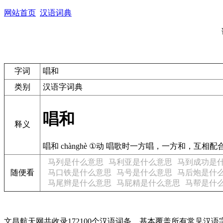
网站首页
汉语词典
字词
唱和
类别
汉语字词典
唱和
释义
唱和 chànghè ①动 唱歌时一方唱，一方和，互
马列是什么意思
马利亚是什么意思
马到成功是
随便看
马口铁是什么意思
马号是什么意思
马后炮是什
马尾辫是什么意思
马屁精是什么意思
马帮是什
文昌航天网共收录172100个汉语词条，基本覆盖所有常见