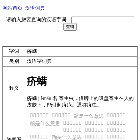
网站首页
汉语词典
请输入您要查询的汉语字词：
字词
疥螨
类别
汉语字词典
疥螨
释义
疥螨 jièmǎn 名 寄生虫，借脚上的吸盘寄生在人的
皮肤下，能引起疥疮。通称疥虫。
𡄹是什么意思
𡄺是什么意思
𡄼是什么意思
𡄻是什么意思
𡄾是什么意思
𡄿是什么意思
𡅀是什么意思
𡄽是什么意思
𡅁是什么意思
𡅂是什么意思
𡅃是什么意思
𡅄是什么意思
𡅆是什么意思
𡅇是什么意思
𡅅是什么意思
随便看