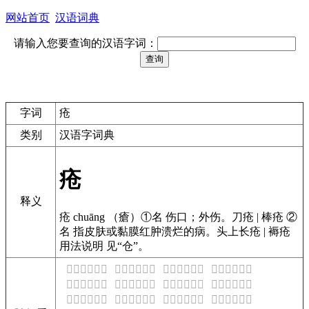
网站首页
汉语词典
请输入您要查询的汉语字词：
字词
疮
类别
汉语字词典
疮
释义
疮 chuāng （瘡）①名 伤口；外伤。刀疮 | 棒疮 ②
名 指皮肤或黏膜红肿溃烂的病。头上长疮 | 褥疮
用法说明 见“仓”。
𫈠是什么意思
𫈡是什么意思
𫈢是什么意思
𫈣是什么意思
𫈤是什么意思
𫈥是什么意思
𫈦是什么意思
𫈧是什么意思
𫈨是什么意思
𫈩是什么意思
𫈪是什么意思
𫈫是什么意思