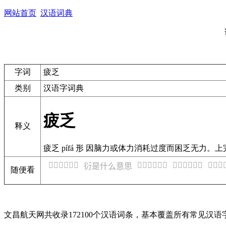
网站首页
汉语词典
字词
疲乏
类别
汉语字词典
疲乏
释义
疲乏 pífá 形 因脑力或体力消耗过度而困乏无力
𧗟是什么意思
𧗡是什么意思
𧗢是什么意思
𧗣是什
𧗠是什么意思
随便看
文昌航天网共收录172100个汉语词条，基本覆盖所有常见