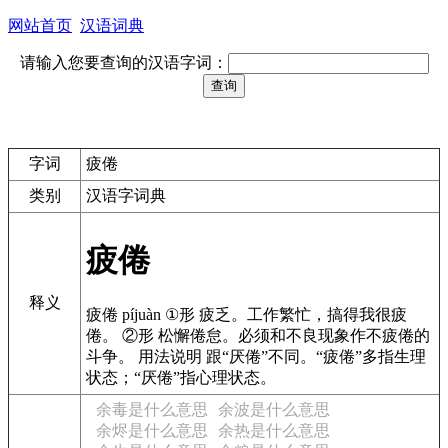
网站首页
汉语词典
请输入您要查询的汉语字词：
字词
疲倦
类别
汉语字词典
疲倦
释义
疲倦 píjuàn ①形 疲乏。工作繁忙，搞得我很疲
倦。 ②形 松懈倦怠。必须和不良现象作不疲倦的
斗争。 用法说明 跟“厌倦”不同。“疲倦”多指生理
状态；“厌倦”指心理状态。
余毒是什么意思
余波是什么意思
余烬是什么意思
余热是什么意思