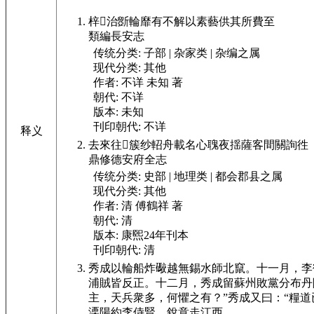
梓𣹂治斵輪靡有不解以素藝供其所費至
類編長安志
传统分类:
子部 | 杂家类 | 杂编之属
现代分类:
其他
作者:
不详 未知 著
朝代:
不详
版本:
未知
刊印朝代:
不详
释义
去來往𣹂簇纱軺舟載名心聭夜揺薩客間關詢徃
鼎修德安府全志
传统分类:
史部 | 地理类 | 都会郡县之属
现代分类:
其他
作者:
清 傅鶴祥 著
朝代:
清
版本:
康煕24年刊本
刊印朝代:
清
秀成以輪船炸礮越無錫水師北竄。十一月，李
浦賊皆反正。十二月，秀成留蘇州敗黨分布丹
主，天兵衆多，何懼之有？”秀成又曰：“糧
溧陽約李侍賢，銳意走江西。