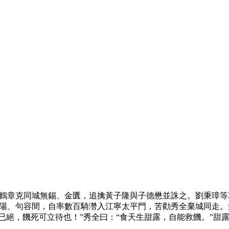
鶴章克同城無錫、金匱，追擒黃子隆與子德懋並誅之。劉秉璋等攻
陽、句容間，自率數百騎濳入江寧太平門，苦勸秀全棄城同走。
道已絕，饑死可立待也！”秀全曰：“食天生甜露，自能救饑。”