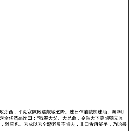
浙西，平湖寇陳殿選獻城乞降。連日乍浦賊熊建勛、海鹽𣹂
秀全侈然高座曰：“我奉天父、天兄命，令爲天下萬國獨立眞
甜露，雜草也。秀成以秀全戀老巢不肯去，非口舌所能爭，乃貽書