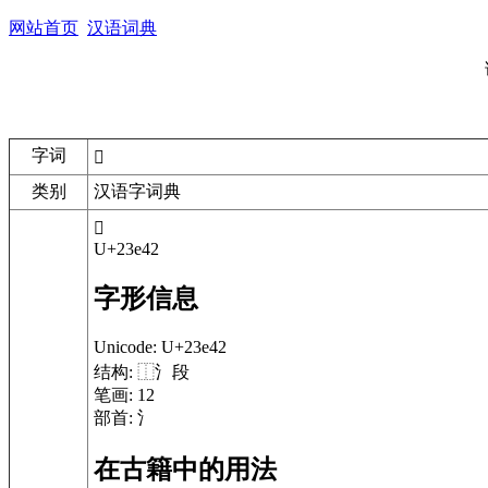
网站首页
汉语词典
字词
𣹂
类别
汉语字词典
𣹂
U+23e42
字形信息
Unicode:
U+23e42
结构:
⿰氵段
笔画:
12
部首:
氵
在古籍中的用法