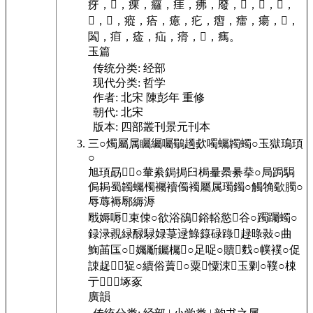
疨，
𤻜，
㾧，
㿚，
㾏，
疿，
廢，
𤷾，
𤺔，
𤺼，
𤶗，
𤷼，
瘲，
㾑，
癔，
疕，
㿇，
癗，
瘍，
𤷙，
䦱，
㾇，
㾣，
疝，
㾶，
𤶘，
㾺。
玉篇
传统分类:
经部
现代分类:
哲学
作者:
北宋 陳彭年 重修
朝代:
北宋
版本:
四部叢刊景元刊本
三○燭
屬
属
矚
䌵
囑
鸀
䟉
㰲
噣
蠾
韣
蠋
○玉
獄
鳿
頊
○
旭
頊
勗
𩔴
𩪉
○輂
絭
鋦
挶
臼
梮
䡞
㮂
䋰
拲
○局
跼
駶
侷
䎤
蜀
韣
蠾
㯮
䙱
襩
㒔
襡
屬
属
㻿
鐲
○觸
觕
歜
臅
○
辱
蓐
褥
鄏
縟
溽
㦺
媷
嗕
𪑾
束
㑛
○欲
浴
鵒
𩀑
鋊
輍
慾
𤞞
谷
○躅
䠱
蠋
○
録
渌
䚄
緑
醁
騄
娽
菉
逯
䱚
籙
碌
䟿
𧨹
趢
㫽
㪖
○曲
䱡
䒼
匤
○
𤷚
孎
斸
钃
欘
𢒔
○足
哫
○贖
𩌮
䴰
○幞
襆
○促
誎
趗
𤗁
𦠁
㹱
○續
俗
藚
𩌮
○粟
𥻆
憟
涑
𣯼
玉
㔄
○䪁
○梀
亍
𥹵
𧼙
𢒔
㙇
豖
廣韻