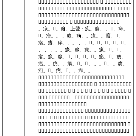
。
𤹌。
。
㾍。
。
疔。
㾉。
。
。
。
。
𤶲。
。
疘。
、 。
㾂。
疨。
痝。
瘏。
㾕。
疝。
痀。
。
㾿、 。
𤸦。
㾬。
痡。
疴。
痾。
瘽。
𤸭。
、 、𤸉。
。
㿉。
凖。
瘊。
𤶴。
。
。
。
痁。
㾫。
𤴿。
𤵷。
。
。
痎。
癯。
。
𤺽。
㿏。
𤸷。
。
𤸩。
𤵸。
痑。
。
、 。
𤺣。
㾋。
。
疳。
。
痜。
𤺨。
痦。
。
痰。
𤻕。
癰。
上聲：㾌。
癬。
、
𤸟。
痔。
𤴳。
癗。
。
、瘂。
痏。
。
瘇。
。
癭。
𤵙。
㾪。
癢、痒。
。
。
、 。
𤵎。
𤻩、𤼛、𤹍、
𤼛、
、 、 。
。
。
㿂。
癥。
㾧。
。
瘰。
𤹪。
𤻥。
痯。
癙。
癙。
𤶮、𤵾。
𤸊。
𤹉。
㾽。
𤵨。
痩。
㾔。
。
疓。
。
㿎。
𤷃。
𤹳、 。
。
𤸗、 。
腐。
㾈。
𤶡。
㽲。
𤻳。
。
痄。
。
𤺉。
𤸼。
疕。
痞。
𤸢、𤺙、𤹻、 、
𤶆、𤶵。
痶。
。
𤻨。
。
𤹹。
。
𤺺。
。
。
。
。
㽷。
。
。
瘮。
𤺑。
。
。
㾖。
、 。
。
𤷋。
去聲：瘷。
瘀。
癘。
、
癩。
痮、瘬。
、 、 、 、 、 、 、 、 、 、 、 。
瘦。
。
、
。
𤸌、 。
疱。
癈。
㿍、 、𤸋。
𤵇。
疥。
瘻。
。
瘻。
瘶。
。
。
痸、
。
痵。
痼。
㽽。
疪。
。
痺。
。
。
㿃。
𤻲。
療。
痛。
㿋。
瘙。
𤼅。
。
𤷧、 。
𤴨。
𤶝、疹。
疹、疢。
𤴻。
𤵜。
𤺦、 、 、 、 。
。
。
癆。
、𤻿。
、 。
。
㾏。
疩。
。
㾒。
𤴱。
痗。
㽹。
𤼐。
𤶔。
疚。
痓。
㿙。
𤹵。
。
𤻌。
𤵣。
瘄。
瘹。
𤵼。
𤶍、𤵰、 。
㾭。
疿。
瘵。
瘵。
㾧。
㾺。
。
。
㿙。
。
疸。
。
㿅。
。
疛。
𤸒。
。
𤵞、