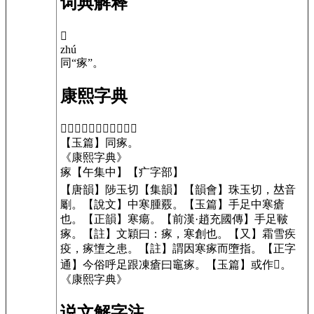
词典解释
𤷚
zhú
同“瘃”。
康熙字典
𤷚
【午集中】
【疒字部】
【玉篇】
同瘃。
《康熙字典》
瘃
【午集中】
【疒字部】
【唐韻】
陟玉切
【集韻】
【韻會】
珠玉切
，𠀤音
劚。
【說文】
中寒腫覈。
【玉篇】
手足中寒瘡
也。
【正韻】
寒瘍。
【前漢·趙充國傳】
手足皸
瘃。
【註】文穎曰：瘃，寒創也。
【又】
霜雪疾
疫，瘃墯之患。
【註】謂因寒瘃而墮指。
【正字
通】
今俗呼足跟凍瘡曰竈瘃。
【玉篇】
或作𤸁。
《康熙字典》
说文解字注