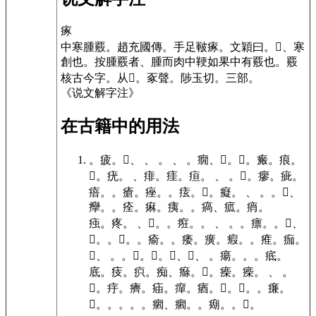
瘃
中寒腫覈。
趙充國傳。手足皸瘃。文穎曰。、寒
創也。按腫覈者、腫而肉中鞕如果中有覈也。覈
核古今字。
从𤕫。豖聲。
陟玉切。
三部
。
《说文解字注》
在古籍中的用法
。
疲。
𠘓、 、 。
、 。
癇、𤺛。
𤻧。
瘢。
痕。
𤷊。
疣。
、
痱。
㾏。
疸。
、 。
𤹭。
瘳。
疵。
瘖。
。
瘡。
痤。
。
痃。
𤵋。
癡。
、 。
。
𤹏、
癴。
。
痊。
痳。
痍。
。
瘑、㽿。
痟。
痋。
疼。
、𤺌。
。
㾠。
。
、 。
。
瘭。
。
𤷡、
𤺊。
。
𤷥。
。
瘉。
。
痿。
癀。
瘕。
。
痽。
痂。
𤶰、 。
。
𤷅。
𤼍。
𤺍、𤼉、 。
瘍。
。
。
疷。
底。
㽻。
疻。
痴、㾻。
𤸍。
㾹。
㾹。
、 。
𤶠。
㽳。
癠。
㾄。
癉。
㾞。
𤴴。
𤴺。
。
㾾。
𤹴。
。
。
。
。
㿕、㿕。
。
㾰。
。
𤺰。