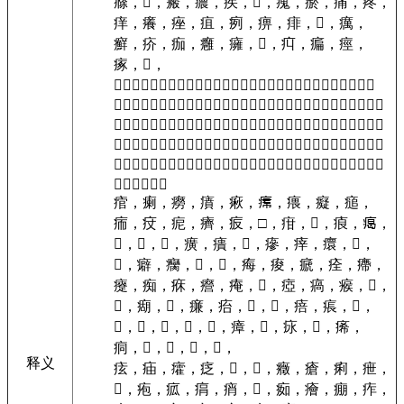
㾻，
𤶠，
瘢，
癑，
疾，
𤖏，
瘣，
瘀，
痛，
疼，
痒，
癢，
痤，
疽，
㾐，
痹，
痱，
𤷂，
癘，
癬，
疥，
痂，
癰，
癕，
𤹝，
㽱，
㾫，
痙，
瘃，
𤷚，
𤸱，
𤸫，
痋，
㾜，
疢
𤵜，
疻，
癎，
㾅，
疚，
瘦，
𤸃，
疸，
㽾，
痼，
㽽，
瘛，
痸，
痞，
瘤，
癃，
𤸇，
𤻲，
療，
痎，
瘧，
痁，
瘁，
瘙，
㿋，
瘍，
痳，
癙，
瘐，
𤻵，
癤，
㽺，
痔，
瘎，
㽸，
𤻱，
㿖，
痑，
痏，
𤼠，
瘰，
瘠，
𤶬，
瘥，
痍，
㽳，
𤼐，
瘭，
𤴱，
瘳，
疷，
㾢，
㿆，
㿑，
癮，
瘳，
痥，
㽻，
癄，
㾹，
疙，
瘉，
㿄，
㾨，
疓，
𤷈，
㾔，
㾖，
疫，
𤹵，
𤸒，
瘹，
痓，
痯，
瘌，
癆，
㿎，
㾭，
𤸷，
㾯，
癡，
㾽，
㾍，
㽴，
痆，
癠，
㽹，
□，
疳，
𤸅，
㾗，
𤸎，
𤺃，
𤺻，
𤷃，
癀，
㿉，
𤶬，
瘮，
㾕，
癏，
𤺺，
𤷄，
癖，
癵，
𤼣，
𤼀，
痗，
痠，
㾷，
痊，
㿃，
㿓，
痴，
㾋，
㿘，
痷，
𤻋，
瘂，
瘑，
瘊，
𤺏，
𤷎，
㾰，
𤹆，
㾾，
㾂，
𤺎，
𤴽，
㾦，
痮，
𤵛，
𤸆，
𤺌，
𤴻，
𤸑，
𤸁，
瘴，
𤶡，
㽷，
𤺖，
㾙，
痌，
𤷇，
𤻃，
𤹷，
𤶀，
释义
痃，
㾄，
癨，
疺，
𤼂，
𤻄，
癥，
瘡，
痢，
疶，
𤷑，
疱，
㽿，
㾓，
痟，
𤻖，
㾒，
癐，
痭，
痄，