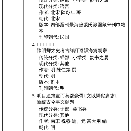
传统分类:
经部 | 小学类 | 韵书之属
现代分类:
语言
作者:
北宋 陳彭年 著
朝代:
北宋
版本:
四部叢刊景海鹽張氏涉園藏宋刊巾箱
本
刊印朝代:
民国
𤷚
疾
瘃
𤷬
痏
孝
陳明卿太史考古詳訂遵韻海篇朝宗
传统分类:
经部 | 小学类 | 韵书之属
现代分类:
其他
作者:
明 陳仁錫 撰
朝代:
明
版本:
刻本
刊印朝代:
明
明目迷簿晝而莫覩豪胥𠋣文以鬻獄庸吏𤷚
新編古今事文類聚
传统分类:
子部 | 类书类
现代分类:
其他
作者:
南宋 祝穆 編、元 富大用 編
朝代:
明