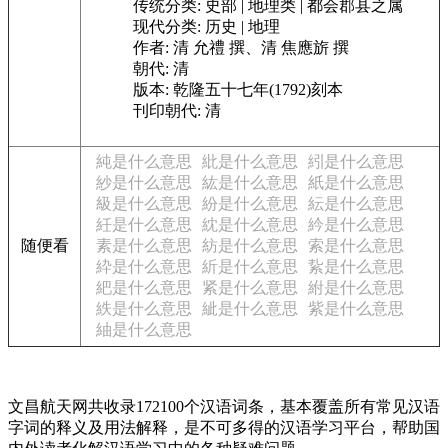
传统分类:
史部 | 地理类 | 都会郡县之属
现代分类:
历史 | 地理
作者:
清 允禮 撰、清 焦應旂 撰
朝代:
清
版本:
乾隆五十七年(1792)刻本
刊印朝代:
清
純是什么意思
紕是什么意思
紖是什么意思
紗是什么意思
紘是什么意思
紙是什么意思
級是什么意思
紛是什么意思
紜是什么意思
紝是什么意思
紞是什么意思
紟是什么意思
随便看
素是什么意思
紡是什么意思
索是什么意思
紣是什么意思
紤是什么意思
紥是什么意思
紦是什么意思
紧是什么意思
紨是什么意思
紩是什么意思
紪是什么意思
紫是什么意思
紬是什么意思
文昌航天网共收录172100个汉语词条，基本覆盖所有常见汉语
字词的释义及用法解释，是不可多得的汉语学习平台，帮助国