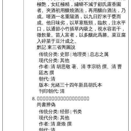
極艶，
女紅極精，繡蟒不減于顧氏露香園
者。
夾酒初用釀燒酒法，再用釀白酒法，乃
成。
咂酒一名重陽酒，以九日貯米于甕而
成。他日味劣，以草塞瓶頸，臨飮，注水平
口，以通節小竹插草內吸之，視水容若干，
徵飮量。苗人富者，以多釀此爲勝。
菜豆腐
入碎菜于豆汁成之。
黔記 東三省輿圖說
传统分类:
史部 | 地理类 | 总志之属
现代分类:
其他
作者:
清 胡思敬 著、清 李宗昉 撰、清 曹
廷杰 撰
朝代:
清
版本:
光緒三十四年新昌胡氏本
刊印朝代:
清
𤷚厥君時乃引惡惟朕憝已汝乃其速由兹義
尚書辨偽
传统分类:
经部 | 书类
现代分类:
其他
作者:
清 唐煥 撰
朝代:
清