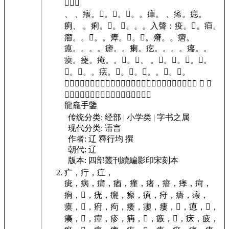
𤴽。
。
、 、㾯。
𤸫。
𤸞。
𤵺。
。
㾝。
、㾙。
痣。
㾐、 。
痢。
𤷘。
𤻚。
。
。
入聲：疫。
𤹈。
㾇。
癤。
。
𤻛。
。
瘴。
𤹠。
𤻣。
瘠。
。
㿇。
瘜。
。
。
。
瘧。
。
瘌。
疙。
。
。
。
癟。
。
瘼。
㿓。
痷。
。
𤵥。
𤵍、 。
𤴩。
𤺆。
𤼌。
𤻙。
𤷈。
𤵹。
。
㾀。
𤶳。
𤴼。
𤶛。
。
𤵭。
𤸑。
𤺷。
𤷇。
𤺤。
瘚。
。
。
𤷚。
瘃。
㿑。
。
。
𤶬。
瘯。
𤴷。
㽺。
、 、
。
。
疶。
。
𤶁。
癖。
。
、𤷷、𤹺。
𤸱。
龍龕手鑒
传统分类:
经部 | 小学类 | 字书之属
现代分类:
语言
作者:
辽 釋行均 撰
朝代:
辽
版本:
四部叢刊續編影印宋刻本
疒，
疔，
疘，
疵，
病，
痡，
㾞，
瘽，
瘏，
瘖，
痵，
疴，
痾，
𤴨，
疣，
㿛，
瘵，
瘨，
疛，
㿒，
瘕，
瘼，
𤼒，
㾈，
痀，
痿，
癭，
瘻，
𤺤，
瘜，
𤺄，
㿙，
𤼤，
癉，
疹，
㾆，
𤵷，
瘯，
𤸶，
㾁，
疲，