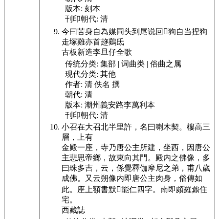
版本:
刻本
刊印朝代:
清
今曰苦身自為媒同头到尾说回𤷚狗自当捏狗
走塚雞亦首趂鷄氐
古板新造李旦仔全歌
传统分类:
集部 | 词曲类 | 俗曲之属
现代分类:
其他
作者:
清 佚名 撰
朝代:
清
版本:
潮州義安路李萬利本
刊印朝代:
清
小召在大召北半里許，名曰喇木契。樓高三
層，上有
金殿一座，寺乃唐公主所建，坐西，因唐公
主悲思帝鄉，故東向其門。殿内之佛像，多
曰珠多吉，云，係覺釋伽摩尼之弟，甫八歲
成佛。又云朔像内即唐公主肉身，俗傳如
此。座上額書默𤷚能仁四字。南即頗羅鼐住
宅。
西藏誌