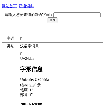
网站首页
汉语词典
请输入您要查询的汉语字词：
字词
𤷚
类别
汉语字词典
𤷚
U+24dda
字形信息
Unicode:
U+24dda
结构:
⿸疒彔
笔画:
13
部首:
疒