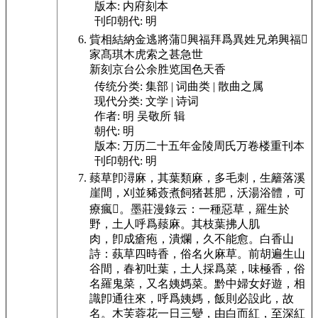
版本:
内府刻本
刊印朝代:
明
貲相結納金逃將蒲𤷚興福拜爲異姓兄弟興福𬽦
家髙琪木虎索之甚急世
新刻京台公余胜览国色天香
传统分类:
集部 | 词曲类 | 散曲之属
现代分类:
文学 | 诗词
作者:
明 吴敬所 辑
朝代:
明
版本:
万历二十五年金陵周氏万卷楼重刊本
刊印朝代:
明
䕭草卽潯麻，其葉類麻，多毛刺，生籬落溪
崖間，刈並豨薟煮飼猪甚肥，沃湯浴
體，可
療瘋𤷚。墨莊漫錄云：一種惡草，羅生於
野，土人呼爲䕭麻。其枝葉拂人肌
肉，卽成瘡疱，潰爛，久不能愈。
白香山
詩：蓺草四時香，俗名火麻草。
前胡遍生山
谷間，春初吐葉，土人採爲菜，味極香，俗
名羅鬼菜，又名姨媽菜。黔
中婦女好遊，相
識卽通往來，呼爲姨媽，飯則必設此，故
名。
木芙蓉花一日三變，由白而紅，至深紅