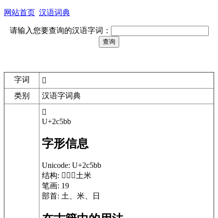
网站首页
汉语词典
请输入您要查询的汉语字词：
字词
𬖻
类别
汉语字词典
𬖻
U+2c5bb
字形信息
Unicode:
U+2c5bb
结构:
⿰⿱𣆗土米
笔画:
19
部首:
土、米、日