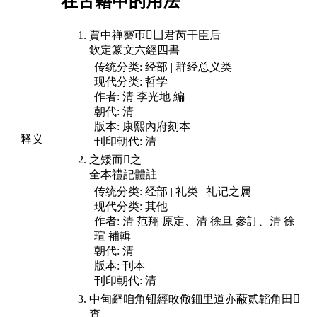
在古籍中的用法
賈中禅霫帀𬖻凵君芮干臣后
欽定篆文六經四書
传统分类:
经部 | 群经总义类
现代分类:
哲学
作者:
清 李光地 編
朝代:
清
版本:
康熙內府刻本
释义
刊印朝代:
清
之矮而𬖻之
全本禮記體註
传统分类:
经部 | 礼类 | 礼记之属
现代分类:
其他
作者:
清 范翔 原定、清 徐旦 參訂、清 徐
瑄 補輯
朝代:
清
版本:
刊本
刊印朝代:
清
中甸辭咱角钮經畋儆鈿里道亦蔽贰韜角田𬖻
杳