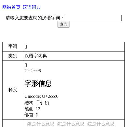
网站首页
汉语词典
请输入您要查询的汉语字词：
字词
𬳆
类别
汉语字词典
𬳆
U+2ccc6
字形信息
释义
Unicode:
U+2ccc6
结构:
⿰饣衍
笔画:
12
部首:
饣
鉇是什么意思
鉈是什么意思
鉉是什么意思